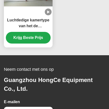
Luchtledige kamertype
van het de
Opsporingssysteem
0.1-4.5Mpa van het
Krijg Beste Prijs
Heliumlek Bruto het
Lekdruk
Neem contact met ons op
Guangzhou HongCe Equipment
Co., Ltd.
E-mailen