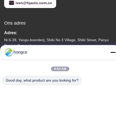
iven@hjauto.com.cn
Ons adres
Adres:
Nr.6-39, Yaogu-boerderij, Shibi No.3 Village, Shibi Street, Panyu
District, Guangzhou
hongce
Tel.:
86-18998460309
8:54 AM
Good day, what product are you looking for?
Privacybeleid
|
Sitemap
De Goede Kwaliteit van China CEI-Testmateriaal Leverancier.
Copyright © -2026 Guangzhou HongCe Equipment Co., Ltd. . Alle
rechten voorbehoudena.