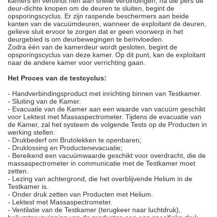
kamers en verbindt hen aan snelle verbindingen, na die pers de
deur-dichte knopen om de deuren te sluiten, begint de
opsporingscyclus. Er zijn raspende beschermers aan beide
kanten van de vacuümdeuren, wanneer de exploitant de deuren,
gelieve sluit ervoor te zorgen dat er geen voorwerp in het
deurgebied is om deurbewegingen te beïnvloeden.
Zodra één van de kamerdeur wordt gesloten, begint de
opsporingscyclus van deze kamer. Op dit punt, kan de exploitant
naar de andere kamer voor verrichting gaan.
Het Proces van de testcyclus:
- Handverbindingsproduct met inrichting binnen van Testkamer.
- Sluiting van de Kamer.
- Evacuatie van de Kamer aan een waarde van vacuüm geschikt
voor Lektest met Massaspectrometer. Tijdens de evacuatie van
de Kamer, zal het systeem de volgende Tests op de Producten in
werking stellen:
- Drukbederf om Brutolekken te openbaren;
- Druklossing en Productenevacuatie;
- Bereikend een vacuümwaarde geschikt voor overdracht, die de
massaspectrometer in communicatie met de Testkamer moet
zetten.
- Lezing van achtergrond, die het overblijvende Helium in de
Testkamer is.
- Onder druk zetten van Producten met Helium.
- Lektest met Massaspectrometer.
- Ventilatie van de Testkamer (terugkeer naar luchtdruk),