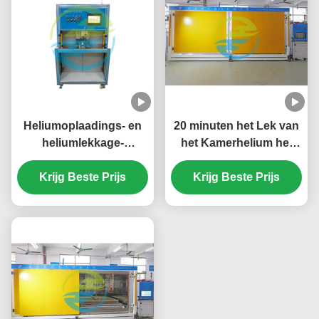
Heliumoplaadings- en
20 minuten het Lek van
heliumlekkage-
het Kamerhelium het
testapparatuur voor
Testen Materiaal 0.1Mpa
elektrische voertuigen
Krijg Beste Prijs
- het Brutolek van
Krijg Beste Prijs
4.5Mpa