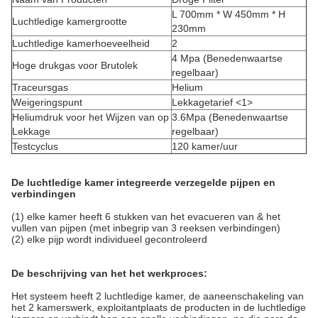
L 700mm * W 450mm * H
Luchtledige kamergrootte
230mm
Luchtledige kamerhoeveelheid
2
4 Mpa (Benedenwaartse
Hoge drukgas voor Brutolek
regelbaar)
Traceursgas
Helium
Weigeringspunt
Lekkagetarief <1>
Heliumdruk voor het Wijzen van op
3.6Mpa (Benedenwaartse
Lekkage
regelbaar)
Testcyclus
120 kamer/uur
De luchtledige kamer integreerde verzegelde pijpen en
verbindingen
(1) elke kamer heeft 6 stukken van het evacueren van & het
vullen van pijpen (met inbegrip van 3 reeksen verbindingen)
(2) elke pijp wordt individueel gecontroleerd
De beschrijving van het het werkproces:
Het systeem heeft 2 luchtledige kamer, de aaneenschakeling van
het 2 kamerswerk, exploitantplaats de producten in de luchtledige