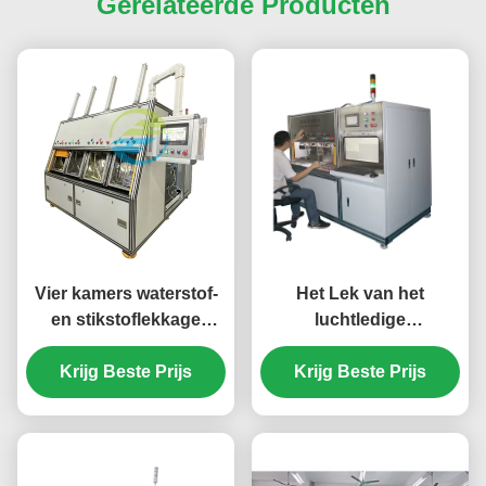
Gerelateerde Producten
Vier kamers waterstof-
Het Lek van het
en stikstoflekkage
luchtledige
detectie systeem voor
kamerhelium het Testen
auto airconditioning
Krijg Beste Prijs
Krijg Beste Prijs
Materiaal voor
compressor
Elektrisch
Automobielmachtsrelais
1.0×10-9Pa.m3/sec