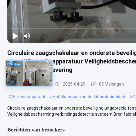
Circulaire zaagschakelaar en onderste beveili
gecertificeerde apparatuur Veiligheidsbesch
fabriek directe levering
CEI-Testmateriaal
2025-04-29
85 Meningen
#
CEI-meetapparaat
#
Het Materiaal van de laboratoriumtest
#
C
Circulaire zaagschakelaar en onderste beveiliging uitgebreide tes
Veiligheidsbescherming verbindingsdetectie systeem Bron fabriek di
Berichten van bezoekers