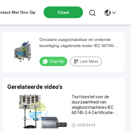
ntact Met Ons Op
Citaat
Circulaire zaagschakelaar en onderste
beveiliging uitgebreide tester IEC 60745-2-
5 gecertificeerde apparatuur
Veiligheidsbescherming verbindingsdetectie
Chat Nu
Leer Meer
systeem Bron fabriek directe levering
Gerelateerde video's
Testtoestel voor de
duurzaamheid van
slagboormachines IEC
60745-2-6 Certificatie-
testapparatuur Multi-
axial slaglevenstest
CEI-Testmateriaal
00:31
2025-04-29
Mechanische testbank