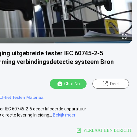
ging uitgebreide tester IEC 60745-2-5
erming verbindingsdetectie systeem Bron
Chat Nu
Deel
EI-het Testen Materiaal
ter IEC 60745-2-5 gecertificeerde apparatuur
recte levering Inleiding...
Bekijk meer
VERLAAT EEN BERICHT