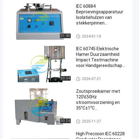
voor de duurzaamheid
IEC 60884
van werktuigen
Beproevingsapparatuur
Isolatiehulzen van
stekkerpinnen
Abrasietestapparaat met
9 mm slag
Testapparatuur
01:40
2024-01-18
IEC 60745 Elektrische
Hamer Duurzaamheid
Impact Testmachine
voor Handgereedschap
tot 2,5kW | PLC
Touchscreen Impact
CEI-Testmateriaal
00:34
2026-07-21
Test Systeem
Zoutsproeikamer met
120V,50Hz
stroomvoorziening en
35°C±1°C
zoutwatertemperatuur
voor 1,00±0,01kgf/cm2
CEI-Testmateriaal
00:24
2025-11-27
compressieluchtdruk
High Precision IEC 60228