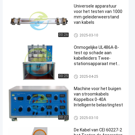
Universele apparatuur
voor het testen van 1000
mm geleiderweerstand
van kabels
kabel het testen materiaal
00:26
2025-03-10
Onmogelijke UL486A-B-
test op schade aan
kabelleiders Twee-
stationsapparaat met
schroefstructuur en
geluidssignaal HC9903B
kabel het testen materiaal
00:25
2025-04-25
Machine voor het buigen
van stroomkabels
Koppelbox 0-40A
Intelligente belastingtest
kabel het testen materiaal
00:22
2025-03-10
De Kabel van CEI 60227-2