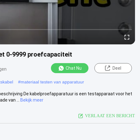
t 0-9999 proefcapaciteit
Chat Nu
Deel
gen
tskabel
#
materiaal testen van apparatuur
eschrijving De kabelproefapparatuur is een testapparaat voor het
de van ...
Bekijk meer
VERLAAT EEN BERICHT