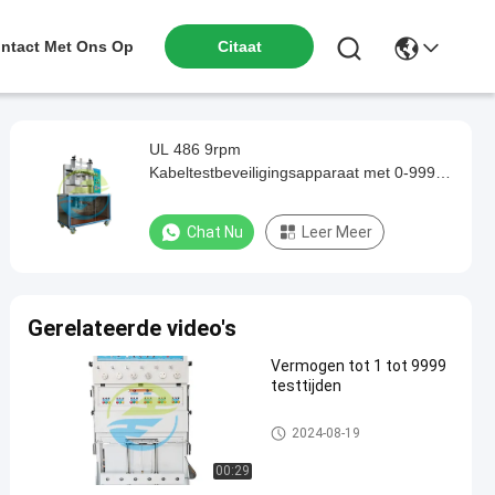
ntact Met Ons Op
Citaat
UL 486 9rpm
Kabeltestbeveiligingsapparaat met 0-9999
proefcapaciteit
Chat Nu
Leer Meer
Gerelateerde video's
Vermogen tot 1 tot 9999
testtijden
kabel het testen materiaal
2024-08-19
00:29