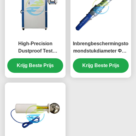
High-Precision
Inbrengbeschermingstoets
Dustproof Test
mondstukdiameter Φ6,3
Chamber with
mm/Φ12,5 mm IEC60529
Programmable Control
Krijg Beste Prijs
Krijg Beste Prijs
System for IP5X & IP6X
Protection