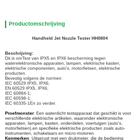
Productomschrijving
Handheld Jet Nozzle Tester
HH0804
Beschrijving:
Dit.
is om
Test van IPX5 en IPX6 bescherming tegen
water
elektronische apparaten, lampen, elektrische kasten,
elektrische componenten, auto's, motorfietsen, elektrische
producten.
Bevestig volgens de normen:
IEC 60529 IPX5, IPX6;
EN 60529 IPX5, IPX6;
IEC 60884-1;
IEC 60598-1;
IEC 60335-1
En zo verder.
Proefmonster
: Een waterdicht testapparaat dat geschikt is voor
verschillende elektrische artikelen, waaronder elektronische
apparaten, lampen, kasten, onderdelen, voertuigen (auto's,
motorfietsen),en specifieke elektrische producten zoals auto-
instrumenten, schakelaars en micro-motoren.
Kenmerken
: Uitgerust met een drukmeter, die de bediening