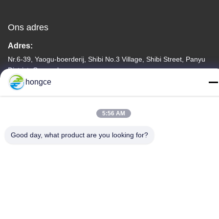
Ons adres
Adres:
Nr.6-39, Yaogu-boerderij, Shibi No.3 Village, Shibi Street, Panyu
District, Guangzhou
hongce
Tel.:
86-18998460309
5:56 AM
Good day, what product are you looking for?
Privacybeleid
|
Sitemap
De Goede Kwaliteit van China CEI-Testmateriaal Leverancier.
Copyright © -2026 Guangzhou HongCe Equipment Co., Ltd. . Alle
rechten voorbehoudena.