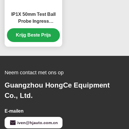
IP1X 50mm Test Ball
Probe Ingress
Protection Test
Equipment HT-I01T
Krijg Beste Prijs
Ingress Protection
Tester IEC 60529 & GB
4208 Standard
Certificering
Neem contact met ons op
Guangzhou HongCe Equipment
Co., Ltd.
E-mailen
iven@hjauto.com.cn