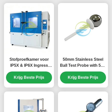
Stofproefkamer voor
50mm Stainless Steel
IP5X & IP6X Ingress
Ball Test Probe with 50N
Protection Testing.
Force for Precision IEC
Krijg Beste Prijs
61032 IP Testing
Krijg Beste Prijs
Equipment HT-I01
Model