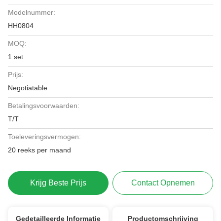
Modelnummer:
HH0804
MOQ:
1 set
Prijs:
Negotiatable
Betalingsvoorwaarden:
T/T
Toeleveringsvermogen:
20 reeks per maand
Krijg Beste Prijs
Contact Opnemen
Gedetailleerde Informatie
Productomschrijving