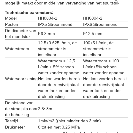
mogelijk maakt door middel van vervanging van het spuitstuk.
Technische parameters:
Model
HH0804-1
HH0804-2
Posten
IPX5 Stroommond
IPX6 Stroommond
De diameter van
F6.3 mm
F12.5 mm
het mondstuk
12.5±0.625L/min, de
100±5 L/min, de
Waterstroom
stroommeter is
stroommeter is
instelbaar
instelbaar
Waterstroom > 12,5
Waterstroom > 100
L/min ± 5% schoon
L/min±5% schoon
water zonder opname.
water zonder opname.
Watervoorziening
Het kan worden bereikt
Het kan worden bereikt
door de roestvrij staal
door de roestvrij staal
water tank en onder
water tank en onder
druk uitrusting
druk uitrusting
De afstand van
de straalpijp naar
2.5~3m
de behuizing
Testtijd
1min/m2 ((niet minder dan 3 min)
Drukmeter
0 tot en met 0,25 MPa