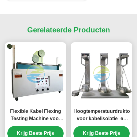
Gerelateerde Producten
Flexible Kabel Flexing
Hoogtemperatuurdruktoets
Testing Machine voor
voor kabelisolatie- en
rubber en PVC
omhultoetsapparatuur
geïsoleerde kabels
Krijg Beste Prijs
Krijg Beste Prijs