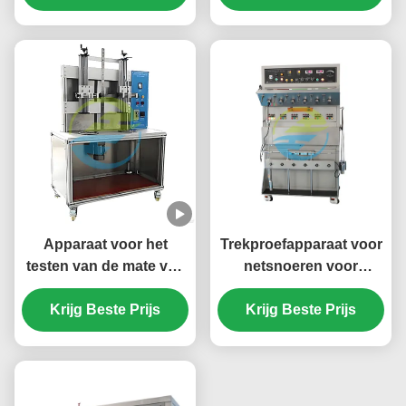
onder stroombelasting.
Apparaat voor het
Trekproefapparaat voor
testen van de mate van
netsnoeren voor
beschadiging van
treksterkte, flexibiliteit
elektrische kabels voor
Krijg Beste Prijs
Krijg Beste Prijs
en
geleiderintegriteit &
veiligheidsconformiteit
isolatie-evaluatie
in kabeltestapparatuur