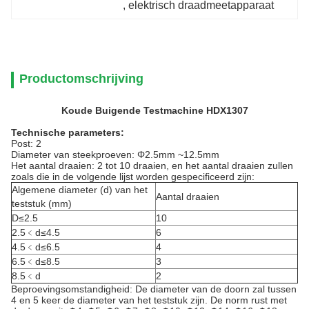
, 
elektrisch draadmeetapparaat
Productomschrijving
Koude Buigende Testmachine HDX1307
Technische parameters:
Post: 2
Diameter van steekproeven: Φ2.5mm ~12.5mm
Het aantal draaien: 2 tot 10 draaien, en het aantal draaien zullen
zoals die in de volgende lijst worden gespecificeerd zijn:
Algemene diameter (d) van het
Aantal draaien
teststuk (mm)
D≤2.5
10
2.5﹤d≤4.5
6
4.5﹤d≤6.5
4
6.5﹤d≤8.5
3
8.5﹤d
2
Beproevingsomstandigheid: De diameter van de doorn zal tussen
4 en 5 keer de diameter van het teststuk zijn. De norm rust met