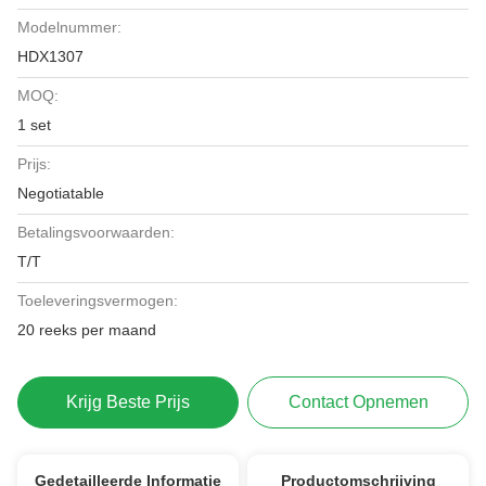
Modelnummer:
HDX1307
MOQ:
1 set
Prijs:
Negotiatable
Betalingsvoorwaarden:
T/T
Toeleveringsvermogen:
20 reeks per maand
Krijg Beste Prijs
Contact Opnemen
Gedetailleerde Informatie
Productomschrijving