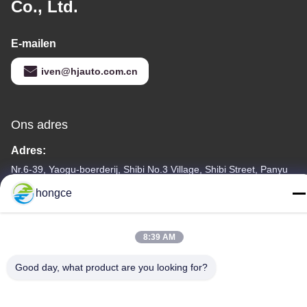
Co., Ltd.
E-mailen
iven@hjauto.com.cn
Ons adres
Adres:
Nr.6-39, Yaogu-boerderij, Shibi No.3 Village, Shibi Street, Panyu
District, Guangzhou
hongce
Tel.:
86-18998460309
8:39 AM
Good day, what product are you looking for?