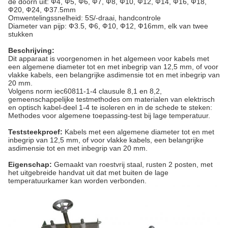
de doorn uit: Ф4, Ф5, Ф6, Ф7, Ф8, Ф10, Ф12, Ф14, Ф16, Ф18,
Ф20, Ф24, Ф37.5mm
Omwentelingssnelheid: 5S/-draai, handcontrole
Diameter van pijp: Ф3.5, Ф6, Ф10, Ф12, Ф16mm, elk van twee
stukken
Beschrijving:
Dit apparaat
is voorgenomen in het algemeen voor kabels met
een algemene diameter tot en met inbegrip van 12,5 mm, of voor
vlakke kabels, een belangrijke asdimensie tot en met inbegrip van
20 mm.
Volgens norm iec60811-1-4 clausule 8,1 en 8,2,
gemeenschappelijke testmethodes om materialen van elektrisch
en optisch kabel-deel 1-4 te isoleren en in de schede te steken:
Methodes voor algemene toepassing-test bij lage temperatuur.
Teststeekproef:
Kabels met een algemene diameter tot en met
inbegrip van 12,5 mm, of voor vlakke kabels, een belangrijke
asdimensie tot en met inbegrip van 20 mm.
Eigenschap:
Gemaakt van roestvrij staal, rusten 2 posten, met
het uitgebreide handvat uit dat met buiten de lage
temperatuurkamer kan worden verbonden.