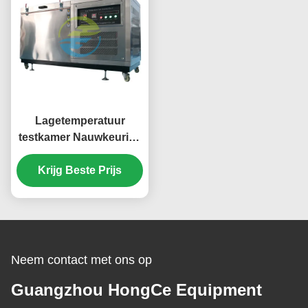
Lagetemperatuur
testkamer Nauwkeurige
simulatie - 70℃ tot
150℃ omgeving
Krijg Beste Prijs
Professionele
kabeltestapparatuur
Neem contact met ons op
Guangzhou HongCe Equipment