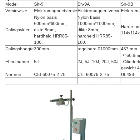
Model
Sh-9
Sh-9A
Sh-9B
Versiewijze
Elektromagneetversie
Elektromagneetversie
Elektrom
Nylon basis
Nylon basis
600mm*600mm;
1000mm*1000mm;
Harde ho
Dalingsvloer
dikte 8mm;
dikte 8mm;
114x114
hardheid HRR85-
hardheid HRR85-
100.
100.
Dalingshoogte
300mm
regelbare 01000mm
457 mm
Φ50.8m
Effecthamer
5J
2J, 5J, 10J, 20J, 50J
Cilinder
gewicht 4
Normen
CEI 60075-2-75
CEI 60075-2-75
UL498