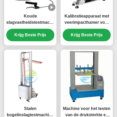
Koude
Kalibratieapparaat met
slagvastheidstestmachine
veerimpacthamer voor
voor elektrische
verificatie van
accessoires en kabels |
Krijg Beste Prijs
impactenergie | IEC
Krijg Beste Prijs
IEC 60884
60068-2-75
Impacttestapparatuur
Impacttestmachinekalibrat
bij lage temperaturen
Stalen
Machine voor het testen
kogelinslagtestmachine
van de druksterkte en