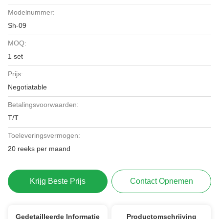
Modelnummer:
Sh-09
MOQ:
1 set
Prijs:
Negotiatable
Betalingsvoorwaarden:
T/T
Toeleveringsvermogen:
20 reeks per maand
Krijg Beste Prijs
Contact Opnemen
Gedetailleerde Informatie
Productomschrijving