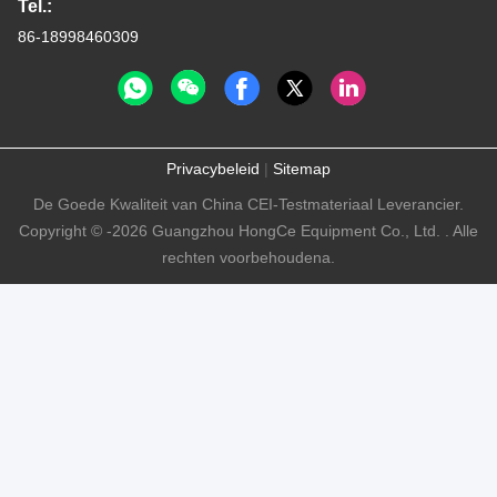
Tel.:
86-18998460309
Privacybeleid
|
Sitemap
De Goede Kwaliteit van China CEI-Testmateriaal Leverancier.
Copyright © -2026 Guangzhou HongCe Equipment Co., Ltd. . Alle
rechten voorbehoudena.