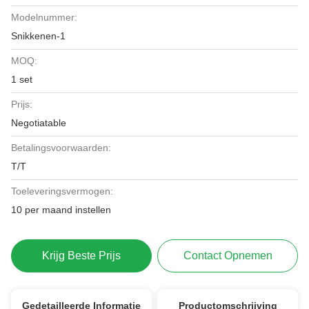
Modelnummer:
Snikkenen-1
MOQ:
1 set
Prijs:
Negotiatable
Betalingsvoorwaarden:
T/T
Toeleveringsvermogen:
10 per maand instellen
Krijg Beste Prijs
Contact Opnemen
Gedetailleerde Informatie
Productomschrijving