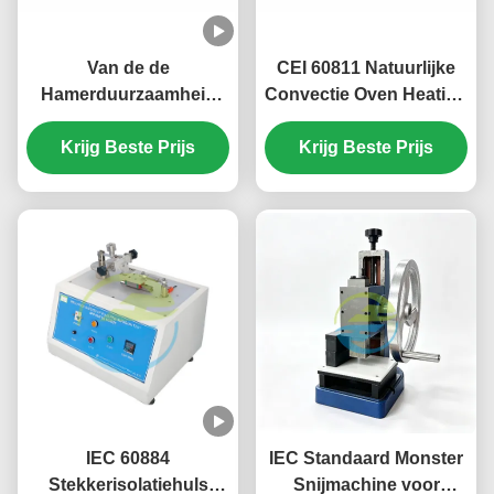
Van de de
CEI 60811 Natuurlijke
Hamerduurzaamheid
Convectie Oven Heating
van CEI 60745-2-1
Chamber 8-20
Elektrische van de
Krijg Beste Prijs
Luchtveranderingen per
Krijg Beste Prijs
Testapparaten van de
Uur
het Staalbal Diameter
38mm
IEC 60884
IEC Standaard Monster
Stekkerisolatiehuls
Snijmachine voor