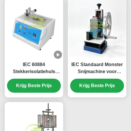
38mm
IEC 60884
IEC Standaard Monster
Stekkerisolatiehuls
Snijmachine voor
Slijtagetester 30
Rubber en
Cycli/Min 9mm Slag
Krijg Beste Prijs
Kabelisolatiemateriaal
Krijg Beste Prijs
Testmonster
Voorbereiding met
Aangepaste Dumbbell
Matrijzen