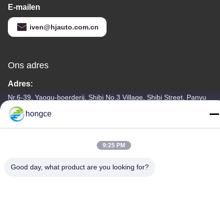
E-mailen
iven@hjauto.com.cn
Ons adres
Adres:
Nr.6-39, Yaogu-boerderij, Shibi No.3 Village, Shibi Street, Panyu
District, Guangzhou
hongce
Tel.:
86-18998460309
9:25 PM
Good day, what product are you looking for?
Privacybeleid
|
Sitemap
De Goede Kwaliteit van China CEI-Testmateriaal Leverancier.