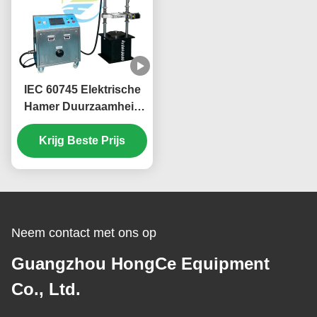
IEC 60745 Elektrische
Hamer Duurzaamheid
Impact Testmachine
voor Handgereedschap
Krijg Beste Prijs
tot 2,5kW | PLC
Touchscreen Impact
Test Systeem
Neem contact met ons op
Guangzhou HongCe Equipment
Co., Ltd.