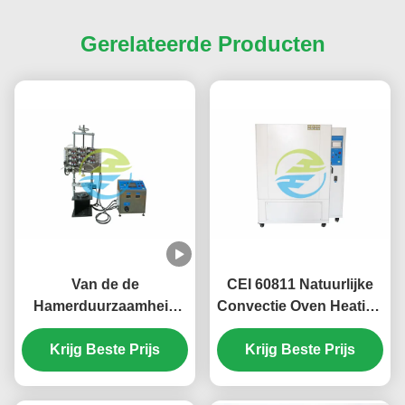
Gerelateerde Producten
Van de de
CEI 60811 Natuurlijke
Hamerduurzaamheid
Convectie Oven Heating
van CEI 60745-2-1
Chamber 8-20
Elektrische van de
Krijg Beste Prijs
Luchtveranderingen per
Krijg Beste Prijs
Testapparaten van de
Uur
het Staalbal Diameter