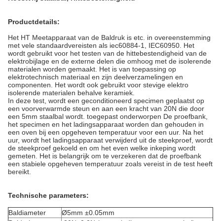
Productdetails:
Het HT Meetapparaat van de Baldruk is etc. in overeenstemming
met vele standaardvereisten als iec60884-1, IEC60950. Het
wordt gebruikt voor het testen van de hittebestendigheid van de
elektrobijlage en de externe delen die omhoog met de isolerende
materialen worden gemaakt. Het is van toepassing op
elektrotechnisch materiaal en zijn deelverzamelingen en
componenten. Het wordt ook gebruikt voor stevige elektro
isolerende materialen behalve keramiek.
In deze test, wordt een geconditioneerd specimen geplaatst op
een voorverwarmde steun en aan een kracht van 20N die door
een 5mm staalbal wordt. toegepast onderworpen De proefbank,
het specimen en het ladingsapparaat worden dan gehouden in
een oven bij een opgeheven temperatuur voor een uur. Na het
uur, wordt het ladingsapparaat verwijderd uit de steekproef, wordt
de steekproef gekoeld en om het even welke inkeping wordt
gemeten. Het is belangrijk om te verzekeren dat de proefbank
een stabiele opgeheven temperatuur zoals vereist in de test heeft
bereikt.
Technische parameters:
Baldiameter
Ø5mm ±0.05mm