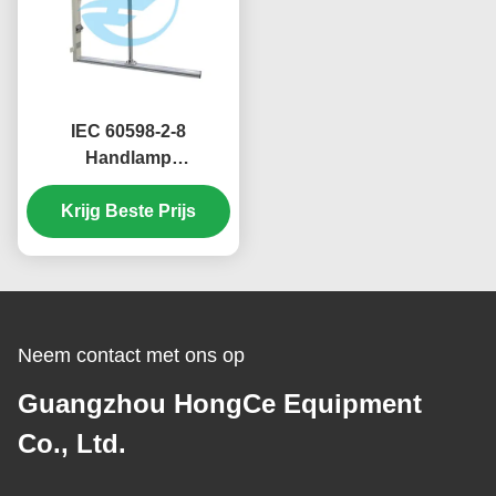
IEC 60598-2-8
Handlamp
Slagvastheidstester
400mm 1000mm
Krijg Beste Prijs
Valhoogtes
Neem contact met ons op
Guangzhou HongCe Equipment
Co., Ltd.