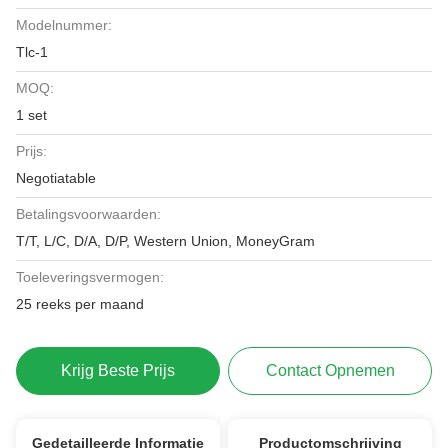
Modelnummer:
Tlc-1
MOQ:
1 set
Prijs:
Negotiatable
Betalingsvoorwaarden:
T/T, L/C, D/A, D/P, Western Union, MoneyGram
Toeleveringsvermogen:
25 reeks per maand
Krijg Beste Prijs
Contact Opnemen
Gedetailleerde Informatie
Productomschrijving