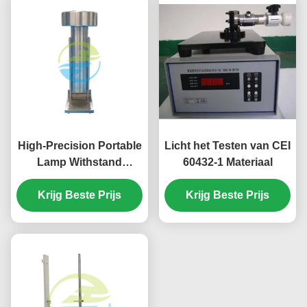
Professionele
lichttestapparatuur
High-Precision Portable
Licht het Testen van CEI
Lamp Withstand
60432-1 Materiaal
Voltage Tester in
Stainless Steel for
Krijg Beste Prijs
Krijg Beste Prijs
Reliable Light Testing
Equipment