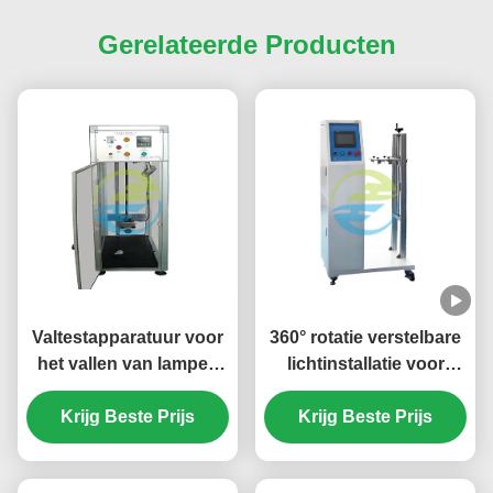
Gerelateerde Producten
Valtestapparatuur voor
360° rotatie verstelbare
het vallen van lampen
lichtinstallatie voor
voor de evaluatie van
precisielamponderzoek
Krijg Beste Prijs
de veiligheid en
met verlichtingsregelaar
Krijg Beste Prijs
mechanische sterkte
van lampen |