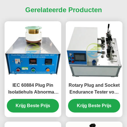
Gerelateerde Producten
IEC 60884 Plug Pin
Rotary Plug and Socket
Isolatiehuls Abnormale
Endurance Tester voor
hittebestendigheidstestapparaat
het testen van
Krijg Beste Prijs
voor
breekcapaciteit en
Krijg Beste Prijs
conformiteitstesten van
levensduur
stopcontacten