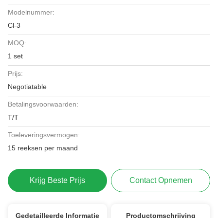
Modelnummer:
Cl-3
MOQ:
1 set
Prijs:
Negotiatable
Betalingsvoorwaarden:
T/T
Toeleveringsvermogen:
15 reeksen per maand
Krijg Beste Prijs
Contact Opnemen
Gedetailleerde Informatie
Productomschrijving