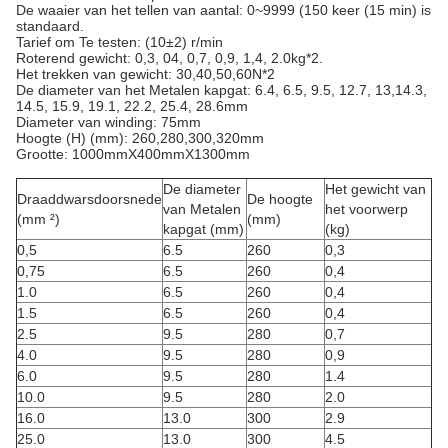
De waaier van het tellen van aantal: 0~9999 (150 keer (15 min) is
standaard.
Tarief om Te testen: (10±2) r/min
Roterend gewicht: 0,3, 04, 0,7, 0,9, 1,4, 2.0kg*2.
Het trekken van gewicht: 30,40,50,60N*2
De diameter van het Metalen kapgat: 6.4, 6.5, 9.5, 12.7, 13,14.3,
14.5, 15.9, 19.1, 22.2, 25.4, 28.6mm
Diameter van winding: 75mm
Hoogte (H) (mm): 260,280,300,320mm
Grootte: 1000mmX400mmX1300mm
De diameter
Het gewicht van
Draaddwarsdoorsnede
De hoogte
van Metalen
het voorwerp
(mm ²)
(mm)
kapgat (mm)
(kg)
0,5
6.5
260
0,3
0,75
6.5
260
0,4
1.0
6.5
260
0,4
1.5
6.5
260
0,4
2.5
9.5
280
0,7
4.0
9.5
280
0,9
6.0
9.5
280
1.4
10.0
9.5
280
2.0
16.0
13.0
300
2.9
25.0
13.0
300
4.5