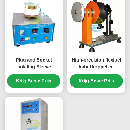
Plug and Socket
High-precision flexibel
Isolating Sleeve
kabel koppel en
Abnormale
spanning tester voor
hitteweerstandstestapparatuur
Krijg Beste Prijs
Krijg Beste Prijs
plug-socket
spanningsverlichting
naleving en
mechanische sterkte
testen