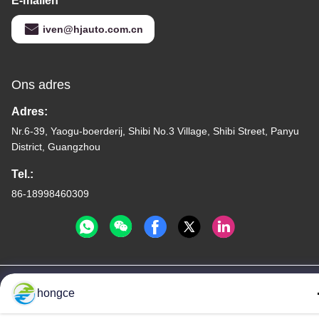
E-mailen
iven@hjauto.com.cn
Ons adres
Adres:
Nr.6-39, Yaogu-boerderij, Shibi No.3 Village, Shibi Street, Panyu
District, Guangzhou
Tel.:
86-18998460309
Privacybeleid
|
Sitemap
hongce
De Goede Kwaliteit van China CEI-Testmateriaal Leverancier.
Copyright © -2026 Guangzhou HongCe Equipment Co., Ltd. . Alle