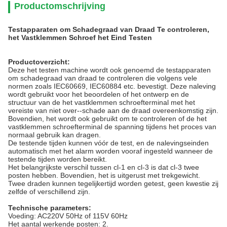
Productomschrijving
Testapparaten om Schadegraad van Draad Te controleren,
het Vastklemmen Schroef het Eind Testen
Productoverzicht:
Deze het testen machine wordt ook genoemd de testapparaten
om schadegraad van draad te controleren die volgens vele
normen zoals IEC60669, IEC60884 etc. bevestigt. Deze naleving
wordt gebruikt voor het beoordelen of het ontwerp en de
structuur van de het vastklemmen schroefterminal met het
vereiste van niet over--schade aan de draad overeenkomstig zijn.
Bovendien, het wordt ook gebruikt om te controleren of de het
vastklemmen schroefterminal de spanning tijdens het proces van
normaal gebruik kan dragen.
De testende tijden kunnen vóór de test, en de nalevingseinden
automatisch met het alarm worden vooraf ingesteld wanneer de
testende tijden worden bereikt.
Het belangrijkste verschil tussen cl-1 en cl-3 is dat cl-3 twee
posten hebben. Bovendien, het is uitgerust met trekgewicht.
Twee draden kunnen tegelijkertijd worden getest, geen kwestie zij
zelfde of verschillend zijn.
Technische parameters:
Voeding: AC220V 50Hz of 115V 60Hz
Het aantal werkende posten: 2.