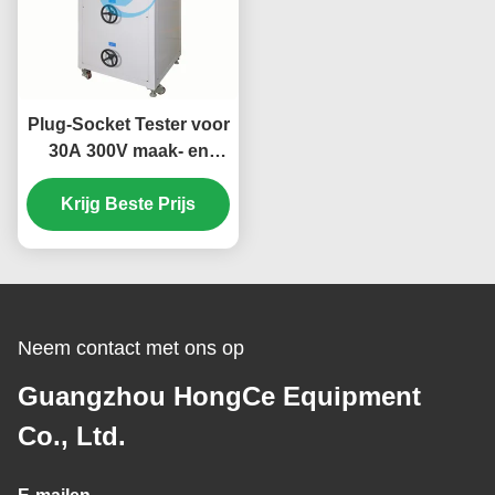
Plug-Socket Tester voor
30A 300V maak- en
breekcapaciteit en
normale werking
Krijg Beste Prijs
Neem contact met ons op
Guangzhou HongCe Equipment
Co., Ltd.