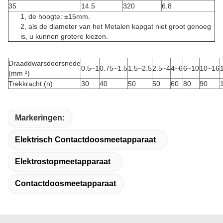
35
14.5
320
6.8
1, de hoogte: ±15mm.
2, als de diameter van het Metalen kapgat niet groot genoeg
is, u kunnen grotere kiezen.
Draaddwarsdoorsnede
0.5~1
0.75~1.5
1.5~2.5
2.5~4
4~6
6~10
10~16
(mm ²)
Trekkracht (n)
30
40
50
50
60
80
90
Markeringen:
Elektrisch Contactdoosmeetapparaat
Elektrostopmeetapparaat
Contactdoosmeetapparaat