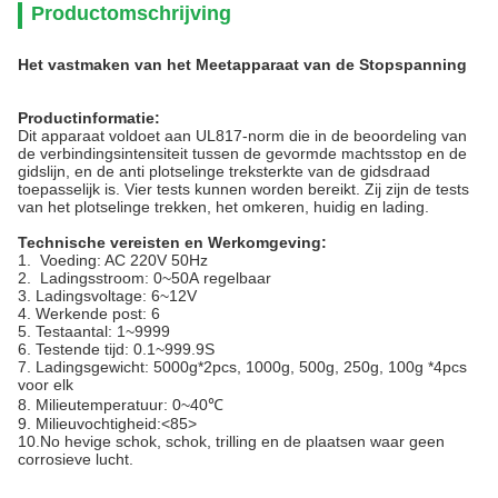
Productomschrijving
Het vastmaken van het Meetapparaat van de Stopspanning
Productinformatie:
Dit apparaat voldoet aan UL817-norm die in de beoordeling van
de verbindingsintensiteit tussen de gevormde machtsstop en de
gidslijn, en de anti plotselinge treksterkte van de gidsdraad
toepasselijk is. Vier tests kunnen worden bereikt. Zij zijn de tests
van het plotselinge trekken, het omkeren, huidig en lading.
Technische vereisten en Werkomgeving:
1. Voeding: AC 220V 50Hz
2.
Ladingsstroom: 0~50A regelbaar
3.
Ladingsvoltage: 6~12V
4.
Werkende post: 6
5.
Testaantal: 1~9999
6.
Testende tijd: 0.1~999.9S
7.
Ladingsgewicht: 5000g*2pcs, 1000g, 500g, 250g, 100g *4pcs
voor elk
8.
Milieutemperatuur: 0~40℃
9.
Milieuvochtigheid:
<85>
10.No hevige schok, schok, trilling en de plaatsen waar geen
corrosieve lucht.