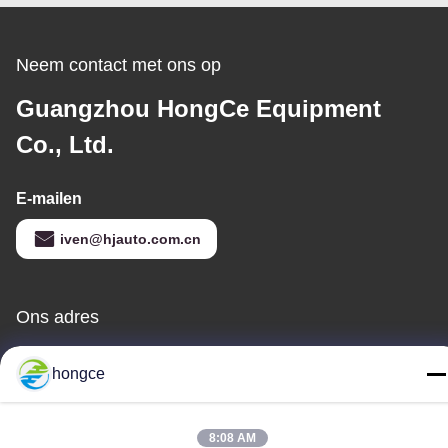
Neem contact met ons op
Guangzhou HongCe Equipment
Co., Ltd.
E-mailen
iven@hjauto.com.cn
Ons adres
Adres:
hongce
Nr.6-39, Yaogu-boerderij, Shibi No.3 Village, Shibi Street, Panyu
District, Guangzhou
8:08 AM
Tel.: