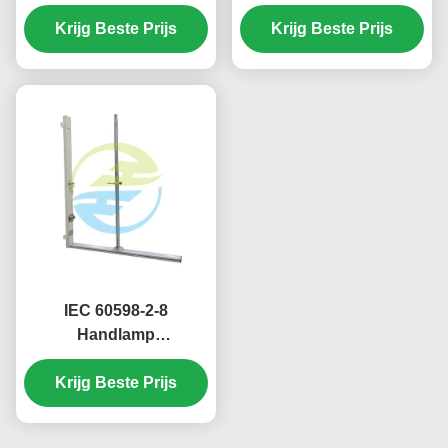
Voltage Tester in
Stainless Steel for
Krijg Beste Prijs
Krijg Beste Prijs
Reliable Light Testing
Equipment
IEC 60598-2-8
Handlamp
Slagvastheidstester
400mm 1000mm
Krijg Beste Prijs
Valhoogtes