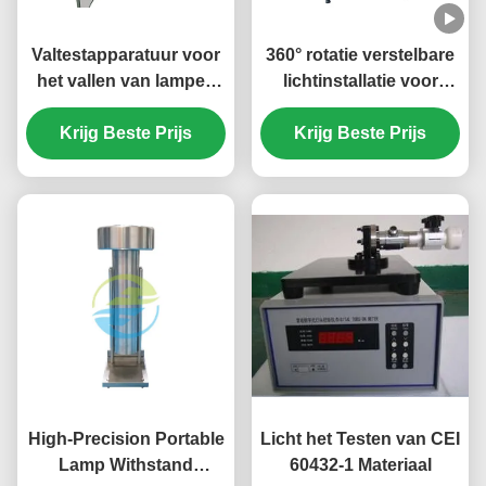
Valtestapparatuur voor
360° rotatie verstelbare
het vallen van lampen
lichtinstallatie voor
voor de evaluatie van
precisielamponderzoek
Krijg Beste Prijs
de veiligheid en
met verlichtingsregelaar
Krijg Beste Prijs
mechanische sterkte
van lampen |
Professionele
lichttestapparatuur
High-Precision Portable
Licht het Testen van CEI
Lamp Withstand
60432-1 Materiaal