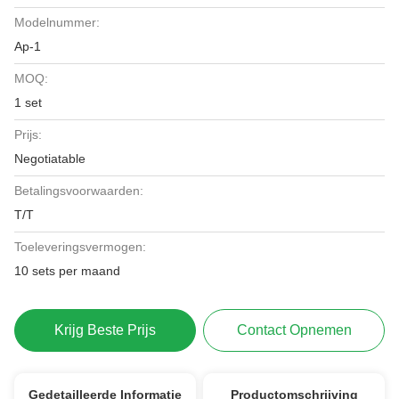
Modelnummer:
Ap-1
MOQ:
1 set
Prijs:
Negotiatable
Betalingsvoorwaarden:
T/T
Toeleveringsvermogen:
10 sets per maand
Krijg Beste Prijs
Contact Opnemen
Gedetailleerde Informatie
Productomschrijving