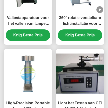
Valtestapparatuur voor
360° rotatie verstelbare
het vallen van lampen
lichtinstallatie voor
voor de evaluatie van
precisielamponderzoek
Krijg Beste Prijs
de veiligheid en
met verlichtingsregelaar
Krijg Beste Prijs
mechanische sterkte
van lampen |
Professionele
lichttestapparatuur
High-Precision Portable
Licht het Testen van CEI