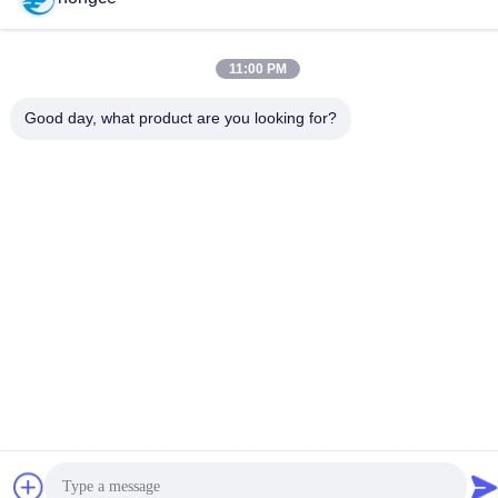
Tel.:
86-18998460309
11:00 PM
Good day, what product are you looking for?
Privacybeleid
|
Sitemap
De Goede Kwaliteit van China CEI-Testmateriaal Leverancier.
Copyright © -2026 Guangzhou HongCe Equipment Co., Ltd. . Alle
rechten voorbehoudena.