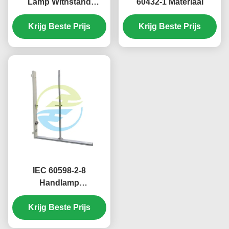
Lamp Withstand
60432-1 Materiaal
Voltage Tester in
Stainless Steel for
Krijg Beste Prijs
Krijg Beste Prijs
Reliable Light Testing
Equipment
IEC 60598-2-8
Handlamp
Slagvastheidstester
400mm 1000mm
Krijg Beste Prijs
Valhoogtes