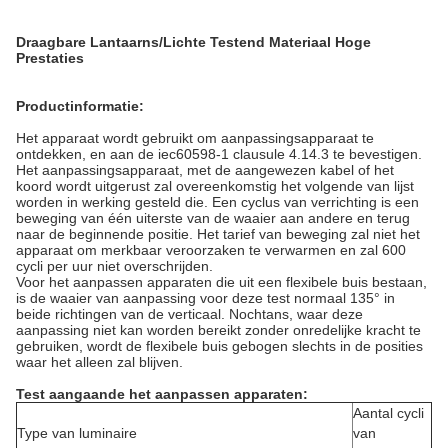
Draagbare Lantaarns/Lichte Testend Materiaal Hoge
Prestaties
Productinformatie:
Het apparaat wordt gebruikt om aanpassingsapparaat te
ontdekken, en aan de iec60598-1 clausule 4.14.3 te bevestigen.
Het aanpassingsapparaat, met de aangewezen kabel of het
koord wordt uitgerust zal overeenkomstig het volgende van lijst
worden in werking gesteld die. Een cyclus van verrichting is een
beweging van één uiterste van de waaier aan andere en terug
naar de beginnende positie. Het tarief van beweging zal niet het
apparaat om merkbaar veroorzaken te verwarmen en zal 600
cycli per uur niet overschrijden.
Voor het aanpassen apparaten die uit een flexibele buis bestaan,
is de waaier van aanpassing voor deze test normaal 135° in
beide richtingen van de verticaal. Nochtans, waar deze
aanpassing niet kan worden bereikt zonder onredelijke kracht te
gebruiken, wordt de flexibele buis gebogen slechts in de posities
waar het alleen zal blijven.
Test aangaande het aanpassen apparaten:
Aantal cycli
Type van luminaire
van