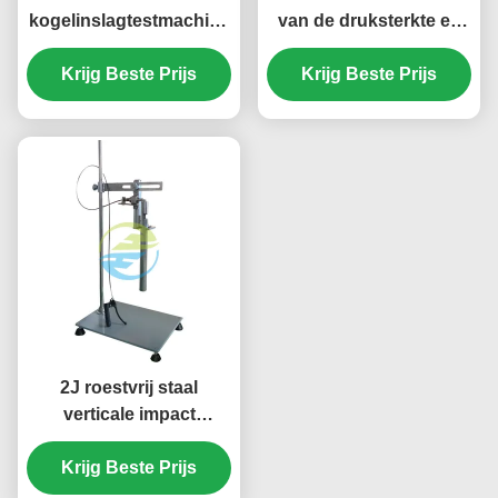
kogelinslagtestmachine
van de druksterkte en
voor IEC 60068-2-75
de vervorming van
Bevestiging van
Krijg Beste Prijs
Krijg Beste Prijs
kartonnen
mechanische sterkte
verpakkingsdozen
van elektrische
producten
2J roestvrij staal
verticale impact
testmachine IEC60068-
Krijg Beste Prijs
2-75 test Ehc