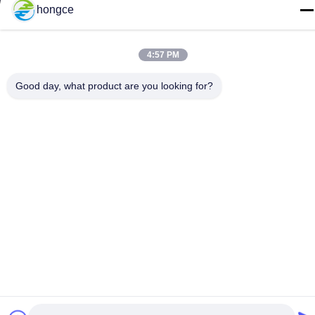
hongce
Tel.:
86-18998460309
4:57 PM
Good day, what product are you looking for?
Privacybeleid
|
Sitemap
De Goede Kwaliteit van China CEI-Testmateriaal Leverancier.
Copyright © -2026 Guangzhou HongCe Equipment Co., Ltd. . Alle
rechten voorbehoudena.