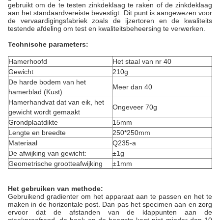
gebruikt om de te testen zinkdeklaag te raken of de zinkdeklaag
aan het standaardvereiste bevestigt. Dit punt is aangewezen voor
de vervaardigingsfabriek zoals de ijzertoren en de kwaliteits
testende afdeling om test en kwaliteitsbeheersing te verwerken.
Technische parameters:
Hamerhoofd
Het staal van nr 40
Gewicht
210g
De harde bodem van het
Meer dan 40
hamerblad (Kust)
Hamerhandvat dat van eik, het
Ongeveer 70g
gewicht wordt gemaakt
Grondplaatdikte
15mm
Lengte en breedte
250*250mm
Materiaal
Q235-a
De afwijking van gewicht:
±1g
Geometrische grootteafwijking
±1mm
Het gebruiken van methode:
Gebruikend gradienter om het apparaat aan te passen en het te
maken in de horizontale post. Dan pas het specimen aan en zorg
ervoor dat de afstanden van de klappunten aan de