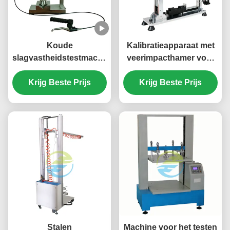
Koude
Kalibratieapparaat met
slagvastheidstestmachine
veerimpacthamer voor
voor elektrische
verificatie van
accessoires en kabels |
Krijg Beste Prijs
impactenergie | IEC
Krijg Beste Prijs
IEC 60884
60068-2-75
Impacttestapparatuur
Impacttestmachinekalibrat
bij lage temperaturen
Stalen
Machine voor het testen