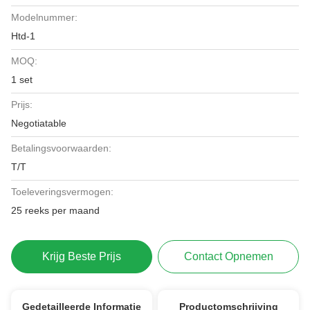
Modelnummer:
Htd-1
MOQ:
1 set
Prijs:
Negotiatable
Betalingsvoorwaarden:
T/T
Toeleveringsvermogen:
25 reeks per maand
Krijg Beste Prijs
Contact Opnemen
Gedetailleerde Informatie
Productomschrijving