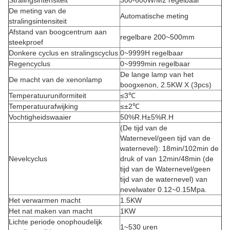
Stralingsintensiteit
300-600W/M2 regelbaar
De meting van de
Automatische meting
stralingsintensiteit
Afstand van boogcentrum aan
regelbare 200~500mm
steekproef
Donkere cyclus en stralingscyclus
0~9999H regelbaar
Regencyclus
0~9999min regelbaar
De lange lamp van het
De macht van de xenonlamp
boogxenon, 2.5KW X (3pcs)
Temperatuuruniformiteit
≤3℃
Temperatuurafwijking
≤±2℃
Vochtigheidswaaier
50%R.H±5%R.H
(De tijd van de
Waternevel/geen tijd van de
waternevel): 18min/102min de
Nevelcyclus
druk of van 12min/48min (de
tijd van de Waternevel/geen
tijd van de waternevel) van
nevelwater 0.12~0.15Mpa.
Het verwarmen macht
1.5KW
Het nat maken van macht
1KW
Lichte periode onophoudelijk
1~530 uren