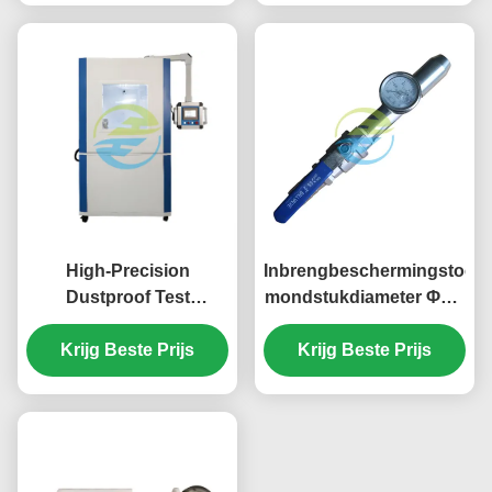
Model
High-Precision
Inbrengbeschermingstoets
Dustproof Test
mondstukdiameter Φ6,3
Chamber with
mm/Φ12,5 mm IEC60529
Programmable Control
Krijg Beste Prijs
Krijg Beste Prijs
System for IP5X & IP6X
Protection