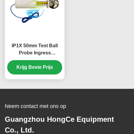
IP1X 50mm Test Ball
Probe Ingress
Protection Test
Equipment HT-I01T
Krijg Beste Prijs
Ingress Protection
Tester IEC 60529 & GB
4208 Standard
Certificering
Neem contact met ons op
Guangzhou HongCe Equipment
Co., Ltd.