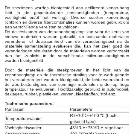
De specimens worden blootgesteld aan gefiltreerd xenon-boog
licht in de gecontroleerde omstandigheden (temperatuur,
vochtigheid en/of het welting). Diverse soorten xenon-boog
lichtbron en diverse filtercombinaties kunnen worden gebruikt om
aan verschillende vereisten te voldoen.
De de testkamer van de xenonbooglamp kan voor de keus van
nieuwe materialen worden gebruikt, de bestaande materialen
veranderen of duurzaamheid van de veranderingstest na de
materiële samenstelling evalueren die, kan het zeer goed de
veranderingen simuleren door de materialen worden veroorzaakt
aan het zonlicht in de verschillende milieuomstandigheden
worden blootgesteld
Door de materiële die steekproeven in het licht van de
xenonbooglamp en de thermische straling voor te werk gaande
het verouderen test worden blootgesteld, de lichte weerstand en
de weerbestendigheid van sommige materialen onder op hoge
temperatuur te evalueren. Hoofdzakelijk gebruikt in automobiel,
deklagen, rubber, plastieken, verven, kleefstoffen, stof enz.
Technische parameters:
Puntnaam
Parameters
RT+10℃~+100 ℃ (Lucht
Temperatuurwaaier
gekoeld type)
Vochtigheidswaaier
45%R.H~75%R.H regelbaar