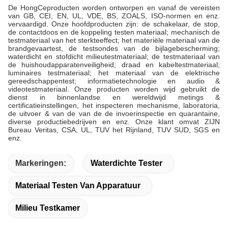
De HongCeproducten worden ontworpen en vanaf de vereisten
van GB, CEI, EN, UL, VDE, BS, ZOALS, ISO-normen en enz.
vervaardigd. Onze hoofdproducten zijn: de schakelaar, de stop,
de contactdoos en de koppeling testen materiaal; mechanisch de
testmateriaal van het sterkteeffect; het materiële materiaal van de
brandgevaartest, de testsondes van de bijlagebescherming;
waterdicht en stofdicht milieutestmateriaal; de testmateriaal van
de huishoudapparatenveiligheid; draad en kabeltestmateriaal;
luminaires testmateriaal; het materiaal van de elektrische
gereedschappentest; informatietechnologie en audio &
videotestmateriaal. Onze producten worden wijd gebruikt de
dienst in binnenlandse en wereldwijd metings &
certificatieinstellingen, het inspecteren mechanisme, laboratoria,
de uitvoer & van de van de de invoerinspectie en quarantaine,
diverse productiebedrijven en enz. Onze klant omvat ZIJN
Bureau Veritas, CSA, UL, TUV het Rijnland, TUV SUD, SGS en
enz.
Markeringen:
Waterdichte Tester
Materiaal Testen Van Apparatuur
Milieu Testkamer