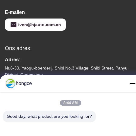
E-mailen
iven@hjauto.com.cn
Ons adres
Adres:
Nr.6-39, Yaogu-boerderij, Shibi No.3 Village, Shibi Street, Panyu
District, Guangzhou
hongce
Tel.:
86-18998460309
8:44 AM
Good day, what product are you looking for?
Privacybeleid
|
Sitemap