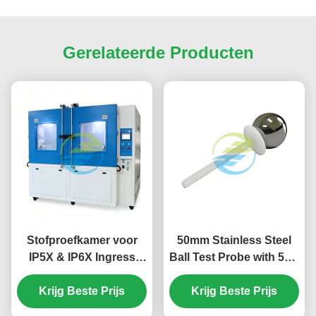
Gerelateerde Producten
Stofproefkamer voor
50mm Stainless Steel
IP5X & IP6X Ingress
Ball Test Probe with 50N
Protection Testing.
Force for Precision IEC
Krijg Beste Prijs
61032 IP Testing
Krijg Beste Prijs
Equipment HT-I01