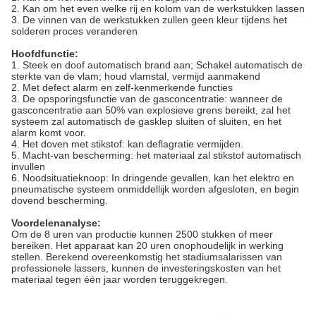
2. Kan om het even welke rij en kolom van de werkstukken lassen
3. De vinnen van de werkstukken zullen geen kleur tijdens het
solderen proces veranderen
Hoofdfunctie:
1. Steek en doof automatisch brand aan; Schakel automatisch de
sterkte van de vlam; houd vlamstal, vermijd aanmakend
2. Met defect alarm en zelf-kenmerkende functies
3. De opsporingsfunctie van de gasconcentratie: wanneer de
gasconcentratie aan 50% van explosieve grens bereikt, zal het
systeem zal automatisch de gasklep sluiten of sluiten, en het
alarm komt voor.
4. Het doven met stikstof: kan deflagratie vermijden.
5. Macht-van bescherming: het materiaal zal stikstof automatisch
invullen
6. Noodsituatieknoop: In dringende gevallen, kan het elektro en
pneumatische systeem onmiddellijk worden afgesloten, en begin
dovend bescherming.
Voordelenanalyse:
Om de 8 uren van productie kunnen 2500 stukken of meer
bereiken. Het apparaat kan 20 uren onophoudelijk in werking
stellen. Berekend overeenkomstig het stadiumsalarissen van
professionele lassers, kunnen de investeringskosten van het
materiaal tegen één jaar worden teruggekregen.