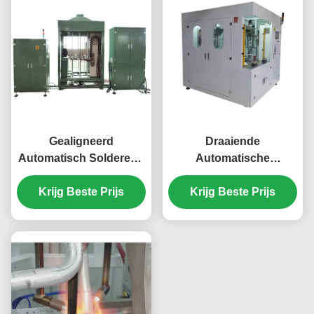
Gealigneerd
Draaiende
Automatisch Solderend
Automatische
Machine/Lassenmateriaal
Solderende Machine
voor Evaporator en
Krijg Beste Prijs
voor Automobiel het
Krijg Beste Prijs
Condensator 1-
Watertank 30s/pc van
3.5m/min
de
Condensatorevaporator