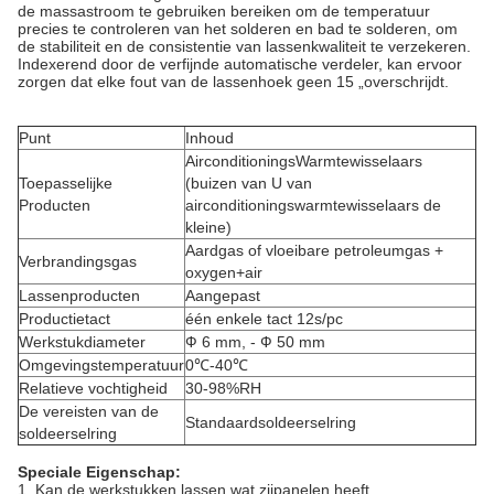
de massastroom te gebruiken bereiken om de temperatuur
precies te controleren van het solderen en bad te solderen, om
de stabiliteit en de consistentie van lassenkwaliteit te verzekeren.
Indexerend door de verfijnde automatische verdeler, kan ervoor
zorgen dat elke fout van de lassenhoek geen 15 „overschrijdt.
Punt
Inhoud
AirconditioningsWarmtewisselaars
Toepasselijke
(buizen van U van
Producten
airconditioningswarmtewisselaars de
kleine)
Aardgas of vloeibare petroleumgas +
Verbrandingsgas
oxygen+air
Lassenproducten
Aangepast
Productietact
één enkele tact 12s/pc
Werkstukdiameter
Ф 6 mm, - Ф 50 mm
Omgevingstemperatuur
0℃-40℃
Relatieve vochtigheid
30-98%RH
De vereisten van de
Standaardsoldeerselring
soldeerselring
Speciale Eigenschap:
1. Kan de werkstukken lassen wat zijpanelen heeft