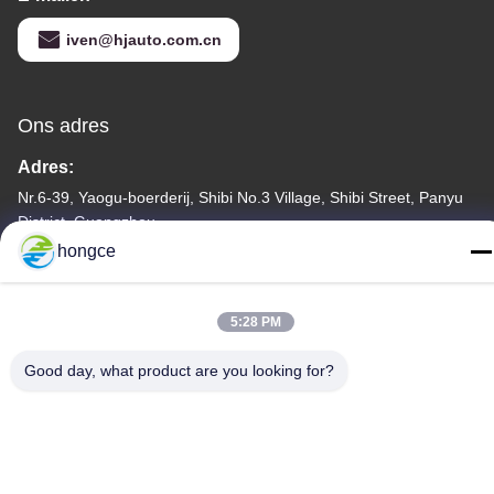
iven@hjauto.com.cn
Ons adres
Adres:
Nr.6-39, Yaogu-boerderij, Shibi No.3 Village, Shibi Street, Panyu
District, Guangzhou
hongce
Tel.:
86-18998460309
5:28 PM
Good day, what product are you looking for?
Privacybeleid
|
Sitemap
De Goede Kwaliteit van China CEI-Testmateriaal Leverancier.
Copyright © -2026 Guangzhou HongCe Equipment Co., Ltd. . Alle