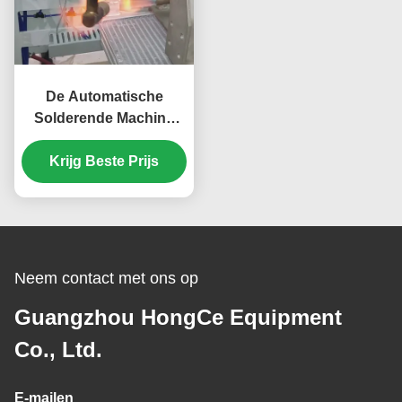
De Automatische
Solderende Machine
van de draaischijfvlam
voor de Productietact
Krijg Beste Prijs
10s/pc van Koperdelen
Neem contact met ons op
Guangzhou HongCe Equipment
Co., Ltd.
E-mailen