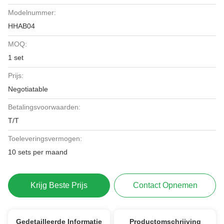
Modelnummer:
HHAB04
MOQ:
1 set
Prijs:
Negotiatable
Betalingsvoorwaarden:
T/T
Toeleveringsvermogen:
10 sets per maand
Krijg Beste Prijs
Contact Opnemen
Gedetailleerde Informatie
Productomschrijving