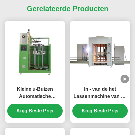
Gerelateerde Producten
Kleine u-Buizen
In - van de het
Automatische
Lassenmachine van de
Solderende Machine
lijn de Automatische
Krijg Beste Prijs
voor
Vlam Automatische
Krijg Beste Prijs
AirconditioningsWarmtewisselaars
Solderende Machine