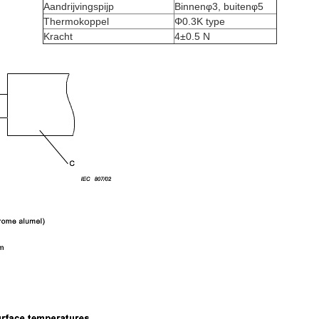
Aandrijvingspijp
Binnenφ3, buitenφ5
Thermokoppel
Φ0.3K type
Kracht
4±0.5 N