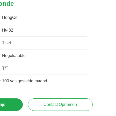
onde
HongCe
Ht-I32
1 set
Negotiatable
:
T/T
:
100 vastgestelde maand
rijs
Contact Opnemen