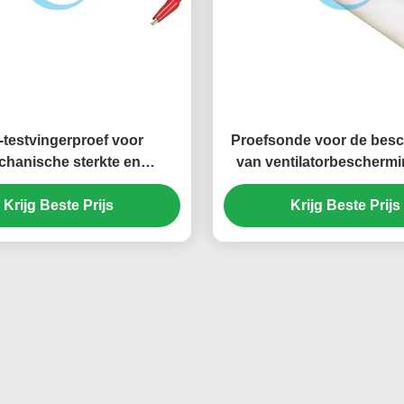
-testvingerproef voor
Proefsonde voor de bes
hanische sterkte en
van ventilatorbeschermi
toegankelijkheid
gevaarlijke mechani
Krijg Beste Prijs
Krijg Beste Prijs
onderdelen
Toegankelijkheidscontro
testapparatuur