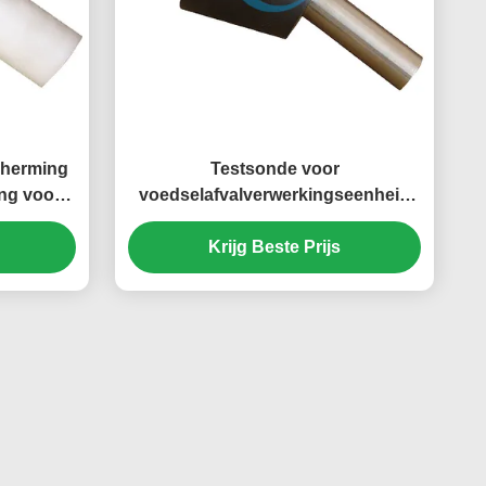
cherming
Testsonde voor
ng voor
voedselafvalverwerkingseenheid
sche
31 voor IEC 61032 Figuur 14
Gevaarlijke mechanische
Krijg Beste Prijs
le IEC-
onderdelen Toegankelijkheidstests