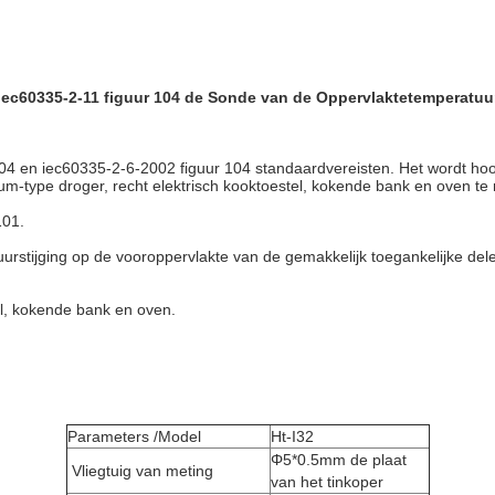
Iec60335-2-11 figuur 104 de Sonde van de Oppervlaktetemperatuu
4 en iec60335-2-6-2002 figuur 104 standaardvereisten. Het wordt hoof
um-type droger, recht elektrisch kooktoestel, kokende bank en oven te
101.
urstijging op de vooroppervlakte van de gemakkelijk toegankelijke del
el, kokende bank en oven.
Parameters /Model
Ht-I32
Φ5*0.5mm de plaat
Vliegtuig van meting
van het tinkoper