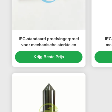
IEC-standaard proefvingerproef
IEC
voor mechanische sterkte en
mec
bescherming tegen toegang tot
gevaarlijke onderdelen
Krijg Beste Prijs