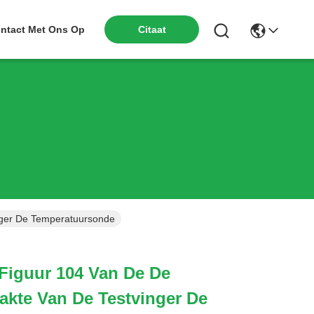
ntact Met Ons Op
Citaat
nger De Temperatuursonde
 Figuur 104 Van De De
kte Van De Testvinger De