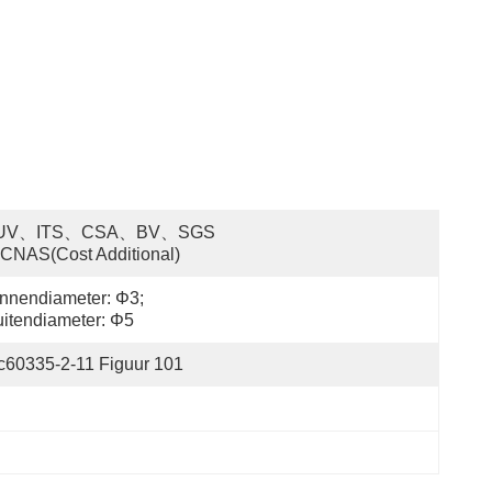
UV、ITS、CSA、BV、SGS 
CNAS(cost Additional)
nnendiameter: Φ3; 
itendiameter: Φ5
c60335-2-11 Figuur 101