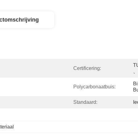
ctomschrijving
T
Certificering:
、
Bi
Polycarbonaatbuis:
Bu
Standaard:
Ie
teriaal