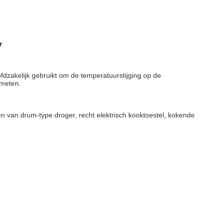
r
dzakelijk gebruikt om de temperatuurstijging op de
 meten.
en van drum-type droger, recht elektrisch kooktoestel, kokende