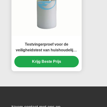
Testvingerproef voor de
veiligheidstest van huishoudelijke
apparaten volgens IEC 61032
Krijg Beste Prijs