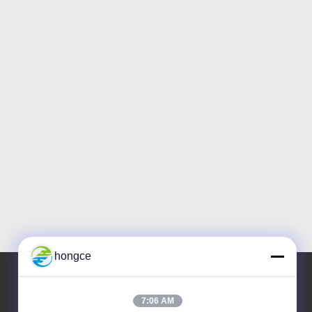
hongce
7:06 AM