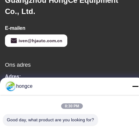
Guangzhou HongCe Equipment
Co., Ltd.
E-mailen
iven@hjauto.com.cn
Ons adres
Adres:
Nr.6-39, Yaogu-boerderij, Shibi No.3 Village, Shibi Street, Panyu
hongce
District, Guangzhou
Tel.:
8:30 PM
86-18998460309
Good day, what product are you looking for?