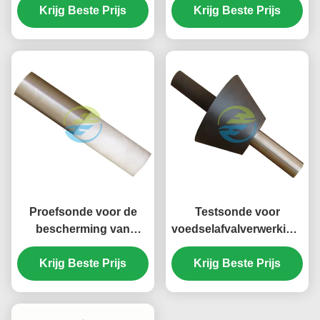
bescherming tegen
Krijg Beste Prijs
toegankelijkheid
Krijg Beste Prijs
toegang tot gevaarlijke
onderdelen
Proefsonde voor de
Testsonde voor
bescherming van
voedselafvalverwerkingse
ventilatorbescherming
31 voor IEC 61032
Krijg Beste Prijs
voor gevaarlijke
Figuur 14 Gevaarlijke
Krijg Beste Prijs
mechanische
mechanische
onderdelen
onderdelen
Toegankelijkheidscontrole
Toegankelijkheidstests