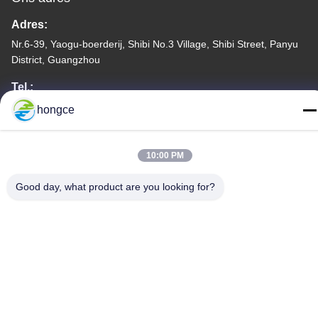
Adres:
Nr.6-39, Yaogu-boerderij, Shibi No.3 Village, Shibi Street, Panyu
District, Guangzhou
Tel.:
86-18998460309
hongce
10:00 PM
Good day, what product are you looking for?
Privacybeleid
|
Sitemap
De Goede Kwaliteit van China CEI-Testmateriaal Leverancier.
Copyright © -2026 Guangzhou HongCe Equipment Co., Ltd. . Alle
rechten voorbehoudena.