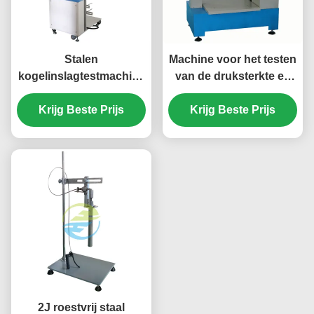
Stalen
Machine voor het testen
kogelinslagtestmachine
van de druksterkte en
voor IEC 60068-2-75
de vervorming van
Bevestiging van
Krijg Beste Prijs
Krijg Beste Prijs
kartonnen
mechanische sterkte
verpakkingsdozen
van elektrische
producten
2J roestvrij staal