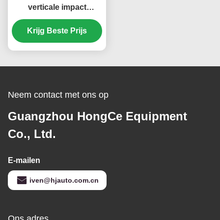
verticale impact
testmachine IEC60068-
Krijg Beste Prijs
2-75 test Ehc
Neem contact met ons op
Guangzhou HongCe Equipment
Co., Ltd.
E-mailen
iven@hjauto.com.cn
Ons adres