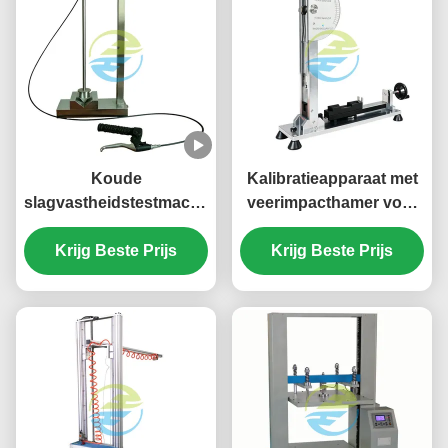
Koude
Kalibratieapparaat met
slagvastheidstestmachine
veerimpacthamer voor
voor elektrische
verificatie van
accessoires en kabels |
Krijg Beste Prijs
impactenergie | IEC
Krijg Beste Prijs
IEC 60884
60068-2-75
Impacttestapparatuur
Impacttestmachinekalibrat
bij lage temperaturen