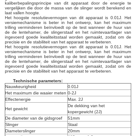
kaliberbepalingsprincipe van dit apparaat door de energie te
vergelijken die door de massa van de slinger wordt berekend en
laat vallen hoogte.
Het hoogste resolutievermogen van dit apparaat is 0.01J. Het
versiemechanisme is beter in het ontwerp, kan het maximum
trilling verminderen beïnvloedt op de test wanneer de huur van
de de lentehamer, de slingerstaaf en het ruimtevaartlager van
ingevoerd goede kwaliteitsstaal worden gemaakt, zodat om de
precisie en de stabiliteit van het apparaat te verbeteren.
Het hoogste resolutievermogen van dit apparaat is 0.01J. Het
versiemechanisme is beter in het ontwerp, kan het maximum
trilling verminderen beïnvloedt op de test wanneer de huur van
de de lentehamer, de slingerstaaf en het ruimtevaartlager van
ingevoerd goede kwaliteitsstaal worden gemaakt, zodat om de
precisie en de stabiliteit van het apparaat te verbeteren.
Technische parameters:
Nauwkeurigheid
0.01J
Het maximum die waaier meten
0-2J
Effectenergie
Max. 2J
De dekking van het
Het gewicht
kopergewicht (2J)
De diameter van de gidsgroef
51mm
Slinger
Staal
Diameterslinger
20mm