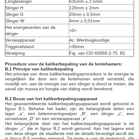
Lengteslinger
635mm ± 2,5mm
Slinger H
120mm ± 2mm
Slinger D
20mm ± 0,5mm
Slinger W
4mm ± 0,01mm
Het energieverlies van de
<0>
slinger
Versieapparaat
Ac. Werktuigkundige
Triggerafstand
>
30mm
Verwijzing
Fig. van CEI 60068-2-75. B1
Procedure voor de kaliberbepaling van de lentehamers:
B.1 Principe van kaliberbepaling
Het principe van deze kaliberbepalingsprocedure is de energie te
vergelijken die door een de lentehamer wordt verstrekt, die
moeilijk om, aan de energie van een slinger is direct te meten, die
vanaf zijn massa en hoogte van daling wordt berekend.
B.2 Bouw van het kaliberbepalingsapparaat
Het geassembleerde kaliberbepalingsapparaat wordt getoond in
figuur B.1. Behalve het kader, zijn de belangrijkste delen een
lager „a“, een belemmeringswijzer „B“, een slinger „c“, een
versiebasis „D“ en een versieapparaat „e“.
Het belangrijkste deel van het kaliberbepalingsapparaat is de
slinger „c“ die in figuur B.2 wordt getoond. Aan het lagere eind
van deze slinger de staallente met de details bevestigd wordt die
in figuur B.3 worden getoond. De lente is van de lentestaal, die