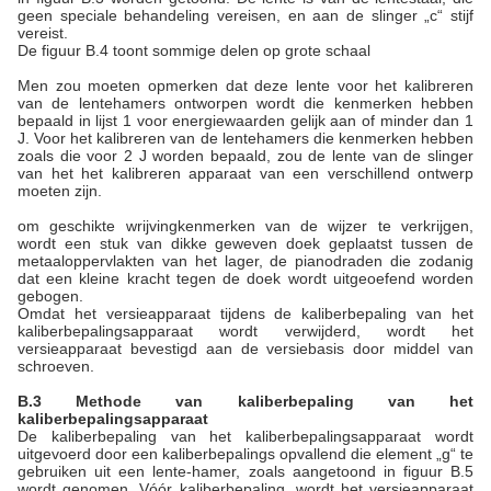
geen speciale behandeling vereisen, en aan de slinger „c“ stijf
vereist.
De figuur B.4 toont sommige delen op grote schaal
Men zou moeten opmerken dat deze lente voor het kalibreren
van de lentehamers ontworpen wordt die kenmerken hebben
bepaald in lijst 1 voor energiewaarden gelijk aan of minder dan 1
J. Voor het kalibreren van de lentehamers die kenmerken hebben
zoals die voor 2 J worden bepaald, zou de lente van de slinger
van het het kalibreren apparaat van een verschillend ontwerp
moeten zijn.
om geschikte wrijvingkenmerken van de wijzer te verkrijgen,
wordt een stuk van dikke geweven doek geplaatst tussen de
metaaloppervlakten van het lager, de pianodraden die zodanig
dat een kleine kracht tegen de doek wordt uitgeoefend worden
gebogen.
Omdat het versieapparaat tijdens de kaliberbepaling van het
kaliberbepalingsapparaat wordt verwijderd, wordt het
versieapparaat bevestigd aan de versiebasis door middel van
schroeven.
B.3 Methode van kaliberbepaling van het
kaliberbepalingsapparaat
De kaliberbepaling van het kaliberbepalingsapparaat wordt
uitgevoerd door een kaliberbepalings opvallend die element „g“ te
gebruiken uit een lente-hamer, zoals aangetoond in figuur B.5
wordt genomen. Vóór kaliberbepaling, wordt het versieapparaat