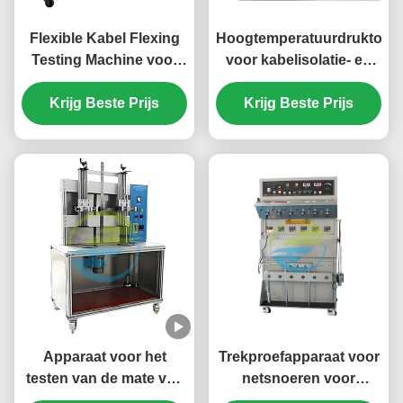
Flexible Kabel Flexing
Hoogtemperatuurdruktoets
Testing Machine voor
voor kabelisolatie- en
rubber en PVC
omhultoetsapparatuur
geïsoleerde kabels
Krijg Beste Prijs
Krijg Beste Prijs
onder stroombelasting.
Apparaat voor het
Trekproefapparaat voor
testen van de mate van
netsnoeren voor
beschadiging van
treksterkte, flexibiliteit