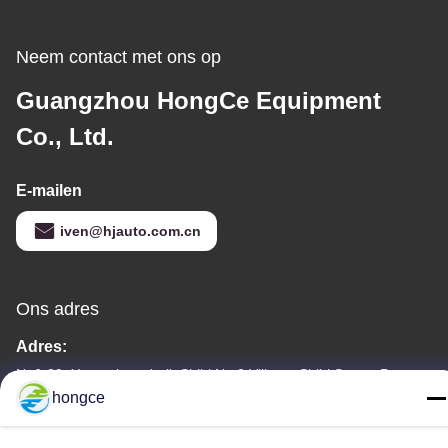
Neem contact met ons op
Guangzhou HongCe Equipment
Co., Ltd.
E-mailen
iven@hjauto.com.cn
Ons adres
Adres:
Nr.6-39, Yaogu-boerderij, Shibi No.3 Village, Shibi Street, Panyu
District, Guangzhou
hongce
Tel.: