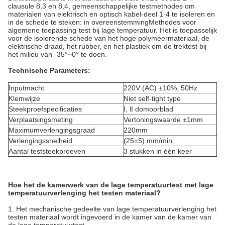
clausule 8,3 en 8,4, gemeenschappelijke testmethodes om
materialen van elektrisch en optisch kabel-deel 1-4 te isoleren en
in de schede te steken: in overeenstemmingMethodes voor
algemene toepassing-test bij lage temperatuur.
Het is toepasselijk
voor de isolerende schede van het hoge polymeermateriaal, de
elektrische draad, het rubber, en het plastiek om de trektest bij
het milieu van -35°~0° te doen.
Technische Parameters:
Inputmacht
220V (AC) ±10%, 50Hz
Klemwijze
Niet self-tight type
Steekproefspecificaties
Ⅰ, Ⅱ domoorblad
Verplaatsingsmeting
Vertoningswaarde ±1mm
Maximumverlengingsgraad
220mm
Verlengingssnelheid
(25±5) mm/min
Aantal teststeekproeven
3 stukken in één keer
Hoe het de kamerwerk van de lage temperatuurtest met lage
temperatuurverlenging het testen materiaal?
1. Het mechanische gedeelte van lage temperatuurverlenging het
testen materiaal wordt ingevoerd in de kamer van de kamer van