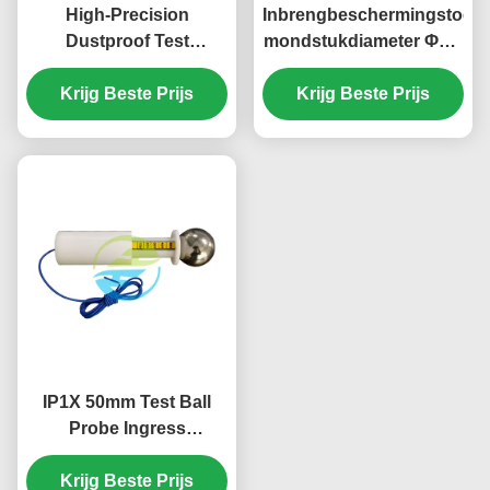
High-Precision
Inbrengbeschermingstoets
Dustproof Test
mondstukdiameter Φ6,3
Chamber with
mm/Φ12,5 mm IEC60529
Programmable Control
Krijg Beste Prijs
Krijg Beste Prijs
System for IP5X & IP6X
Protection
IP1X 50mm Test Ball
Probe Ingress
Protection Test
Equipment HT-I01T
Krijg Beste Prijs