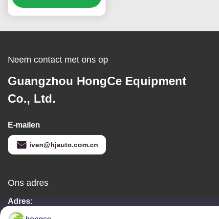
Ingress Protection
Tester IEC 60529 & GB
4208 Standard
Certificering
Neem contact met ons op
Guangzhou HongCe Equipment
Co., Ltd.
E-mailen
iven@hjauto.com.cn
Ons adres
Adres:
Nr.6-39, Yaogu-boerderij, Shibi No.3 Village, Shibi Street, Panyu