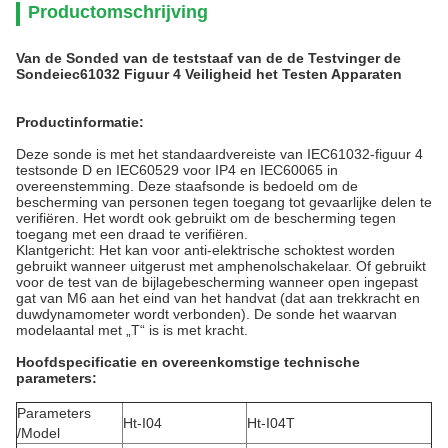
Productomschrijving
Van de Sonded van de teststaaf van de de Testvinger de
Sondeiec61032 Figuur 4 Veiligheid het Testen Apparaten
Productinformatie:
Deze sonde is met het standaardvereiste van IEC61032-figuur 4
testsonde D en IEC60529 voor IP4 en IEC60065 in
overeenstemming. Deze staafsonde is bedoeld om de
bescherming van personen tegen toegang tot gevaarlijke delen te
verifiëren. Het wordt ook gebruikt om de bescherming tegen
toegang met een draad te verifiëren.
Klantgericht: Het kan voor anti-elektrische schoktest worden
gebruikt wanneer uitgerust met amphenolschakelaar. Of gebruikt
voor de test van de bijlagebescherming wanneer open ingepast
gat van M6 aan het eind van het handvat (dat aan trekkracht en
duwdynamometer wordt verbonden). De sonde het waarvan
modelaantal met „T“ is is met kracht.
Hoofdspecificatie en overeenkomstige technische
parameters:
Parameters
Ht-I04
Ht-I04T
/Model