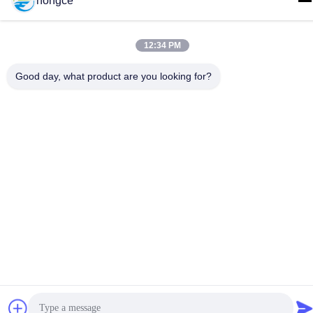
hongce
District, Guangzhou
Tel.:
12:34 PM
86-18998460309
Good day, what product are you looking for?
Privacybeleid
|
Sitemap
De Goede Kwaliteit van China CEI-Testmateriaal Leverancier.
Copyright © -2026 Guangzhou HongCe Equipment Co., Ltd. . Alle
rechten voorbehoudena.