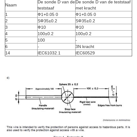
De sonde D van de
De sonde D van de teststaaf
Naam
teststaaf
met kracht
1
Ф1+0.05 0
Ф1+0.05 0
2
SФ35±0.2
SФ35±0.2
3
Ф10
Ф10
4
100±0.2
100±0.2
5
100
-
6
-
3N kracht
14
IEC61032.1
IEC60529