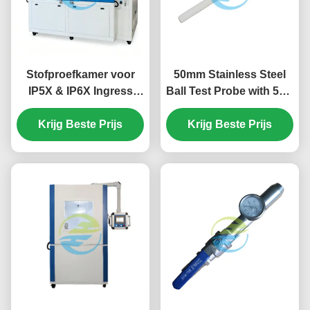
Stofproefkamer voor
50mm Stainless Steel
IP5X & IP6X Ingress
Ball Test Probe with 50N
Protection Testing.
Force for Precision IEC
Krijg Beste Prijs
61032 IP Testing
Krijg Beste Prijs
Equipment HT-I01
Model