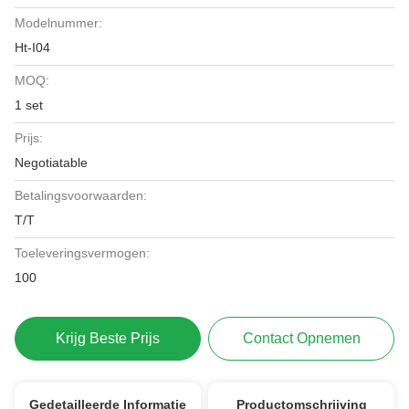
Modelnummer:
Ht-I04
MOQ:
1 set
Prijs:
Negotiatable
Betalingsvoorwaarden:
T/T
Toeleveringsvermogen:
100
Krijg Beste Prijs
Contact Opnemen
Gedetailleerde Informatie
Productomschrijving