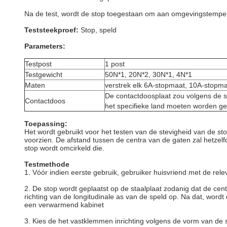
Na de test, wordt de stop toegestaan om aan omgevingstemperat
Teststeekproef:
Stop, speld
Parameters:
Testpost
1 post
Testgewicht
50N*1, 20N*2, 30N*1, 4N*1
Maten
verstrek elk 6A-stopmaat, 10A-stopma
De contactdoosplaat zou volgens de s
Contactdoos
het specifieke land moeten worden g
Toepassing:
Het wordt gebruikt voor het testen van de stevigheid van de st
voorzien. De afstand tussen de centra van de gaten zal hetzelf
stop wordt omcirkeld die.
Testmethode
1. Vóór indien eerste gebruik, gebruiker huisvriend met de rele
2. De stop wordt geplaatst op de staalplaat zodanig dat de ce
richting van de longitudinale as van de speld op. Na dat, word
een verwarmend kabinet
3. Kies de het vastklemmen inrichting volgens de vorm van de 