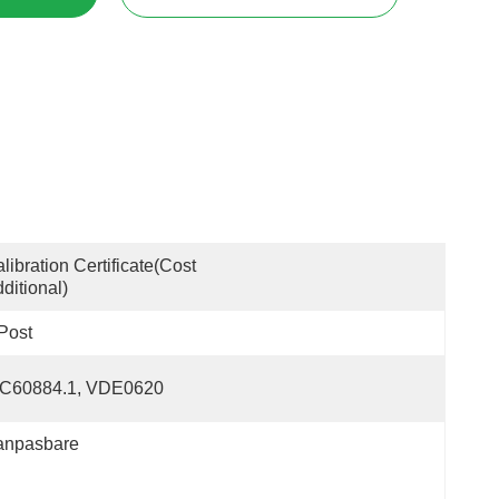
libration Certificate(cost 
ditional)
Post
EC60884.1, VDE0620
anpasbare