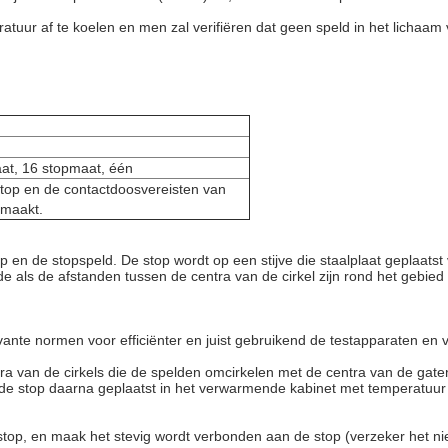
uur af te koelen en men zal verifiëren dat geen speld in het lichaam
at, 16 stopmaat, één
top en de contactdoosvereisten van
emaakt.
op en de stopspeld. De stop wordt op een stijve die staalplaat geplaats
de als de afstanden tussen de centra van de cirkel zijn rond het gebie
vante normen voor efficiënter en juist gebruikend de testapparaten en v
ntra van de cirkels die de spelden omcirkelen met de centra van de gat
t de stop daarna geplaatst in het verwarmende kabinet met temperatuur 
stop, en maak het stevig wordt verbonden aan de stop (verzeker het ni