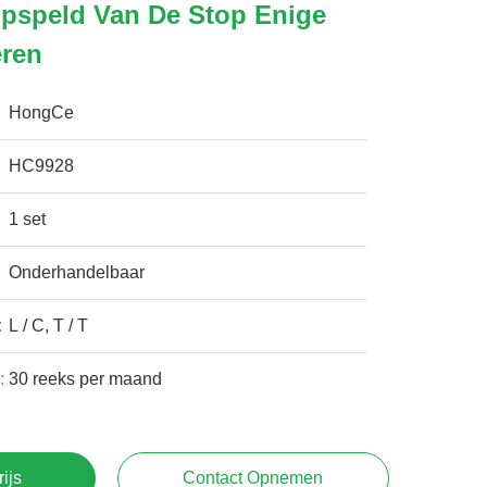
opspeld Van De Stop Enige
ëren
HongCe
HC9928
1 set
Onderhandelbaar
:
L / C, T / T
:
30 reeks per maand
rijs
Contact Opnemen