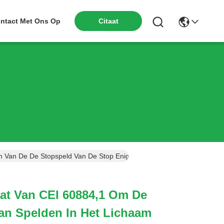
ntact Met Ons Op
Citaat
 Van De De Stopspeld Van De Stop Enige Post Te Verifiëren
at Van CEI 60884,1 Om De
an Spelden In Het Lichaam