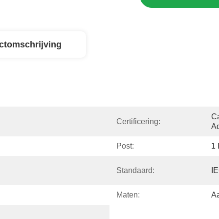
ctomschrijving
Ca
Certificering:
Ad
Post:
1 
Standaard:
I
Maten:
A