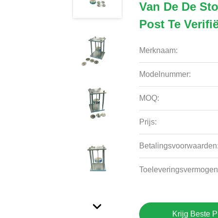
Van De De St
Post Te Verifi
Merknaam:
Modelnummer:
MOQ:
Prijs:
Betalingsvoorwaarden
Toeleveringsvermogen
Krijg Beste P