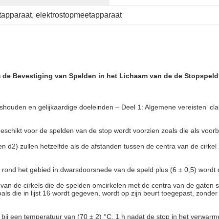
tapparaat
, 
elektrostopmeetapparaat
 de Bevestiging van Spelden in het Lichaam van de de Stopspeld v
houden en gelijkaardige doeleinden – Deel 1: Algemene vereisten‘ cla
geschikt voor de spelden van de stop wordt voorzien zoals die als voorb
n d2) zullen hetzelfde als de afstanden tussen de centra van de cirkel
en rond het gebied in dwarsdoorsnede van de speld plus (6 ± 0,5) word
a van de cirkels die de spelden omcirkelen met de centra van de gaten 
s die in lijst 16 wordt gegeven, wordt op zijn beurt toegepast, zonder 
ij een temperatuur van (70 ± 2) °C, 1 h nadat de stop in het verwarme