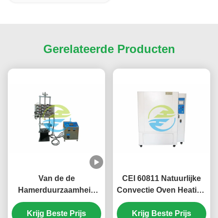
Gerelateerde Producten
Van de de
CEI 60811 Natuurlijke
Hamerduurzaamheid
Convectie Oven Heating
van CEI 60745-2-1
Chamber 8-20
Elektrische van de
Krijg Beste Prijs
Luchtveranderingen per
Krijg Beste Prijs