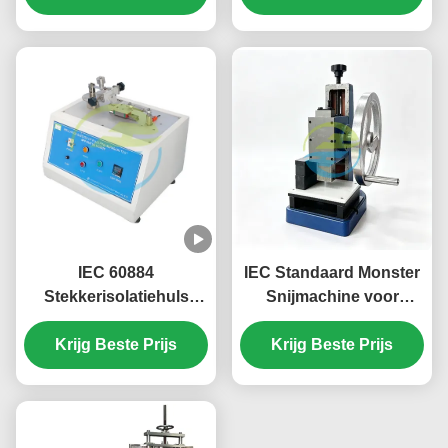
Testapparaten van de
Uur
het Staalbal Diameter
38mm
IEC 60884
IEC Standaard Monster
Stekkerisolatiehuls
Snijmachine voor
Slijtagetester 30
Rubber en
Cycli/Min 9mm Slag
Krijg Beste Prijs
Kabelisolatiemateriaal
Krijg Beste Prijs
Testmonster
Voorbereiding met
Aangepaste Dumbbell
Matrijzen