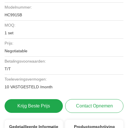
Modelnummer:
HC9915B
MOQ:
1 set
Prijs:
Negotiatable
Betalingsvoorwaarden:
T/T
Toeleveringsvermogen:
10 VASTGESTELD /month
Krijg Beste Prijs
Contact Opnemen
Gedetailleerde Informatie
Productomschrijving