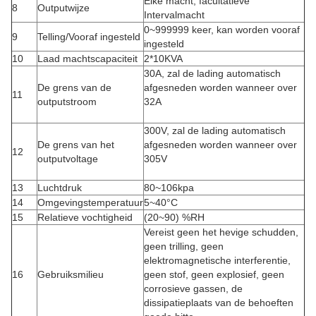
Elke macht, facultatieve
8
Outputwijze
Intervalmacht
0~999999 keer, kan worden vooraf
9
Telling/Vooraf ingesteld
ingesteld
10
Laad machtscapaciteit
2*10KVA
30A, zal de lading automatisch
De grens van de
afgesneden worden wanneer over
11
outputstroom
32A
300V, zal de lading automatisch
De grens van het
afgesneden worden wanneer over
12
outputvoltage
305V
13
Luchtdruk
80~106kpa
14
Omgevingstemperatuur
5~40°C
15
Relatieve vochtigheid
(20~90) %RH
Vereist geen het hevige schudden,
geen trilling, geen
elektromagnetische interferentie,
16
Gebruiksmilieu
geen stof, geen explosief, geen
corrosieve gassen, de
dissipatieplaats van de behoeften