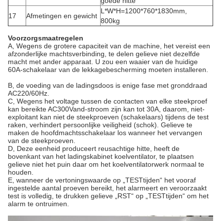
goede hitte
L*W*H=1200*760*1830mm,
17
Afmetingen en gewicht
800kg
Voorzorgsmaatregelen
A, Wegens de grotere capaciteit van de machine, het vereist een
afzonderlijke machtsverbinding, te delen gelieve niet dezelfde
macht met ander apparaat. U zou een waaier van de huidige
60A-schakelaar van de lekkagebescherming moeten installeren.
B, de voeding van de ladingsdoos is enige fase met gronddraad
AC220/60Hz.
C, Wegens het voltage tussen de contacten van elke steekproef
kan bereikte AC300Vand-stroom zijn kan tot 30A, daarom, niet-
exploitant kan niet de steekproeven (schakelaars) tijdens de test
raken, verhindert persoonlijke veiligheid (schok). Gelieve te
maken de hoofdmachtsschakelaar los wanneer het vervangen
van de steekproeven.
D, Deze eenheid produceert reusachtige hitte, heeft de
bovenkant van het ladingskabinet koelventilator, te plaatsen
gelieve niet het puin daar om het koelventilatorwerk normaal te
houden.
E, wanneer de vertoningswaarde op „TESTtijden“ het vooraf
ingestelde aantal proeven bereikt, het alarmeert en veroorzaakt
test is volledig, te drukken gelieve „RST“ op „TESTtijden“ om het
alarm te ontruimen.