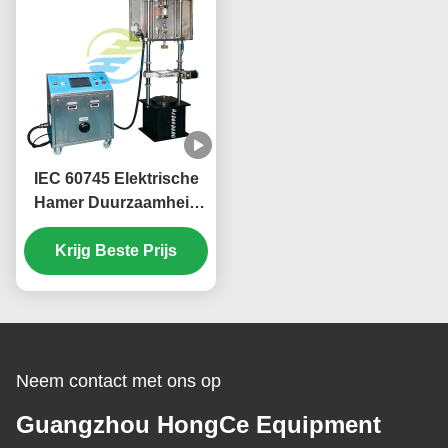
IEC 60745 Elektrische
Hamer Duurzaamheid
Impact Testmachine
voor Handgereedschap
Krijg Beste Prijs
tot 2,5kW | PLC
Touchscreen Impact
Test Systeem
Neem contact met ons op
Guangzhou HongCe Equipment