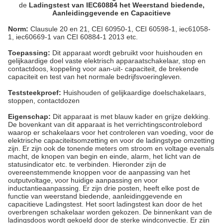
de
Ladingstest van IEC60884 het Weerstand biedende,
Aanleidinggevende en Capacitieve
Norm:
Clausule 20 en 21, CEI 60950-1, CEI 60598-1, iec61058-
1, iec60669-1 van CEI 60884-1 2013 etc.
Toepassing:
Dit apparaat wordt gebruikt voor huishouden en
gelijkaardige doel vaste elektrisch apparaatschakelaar, stop en
contactdoos, koppeling voor aan-uit- capaciteit, de brekende
capaciteit en test van het normale bedrijfsvoeringleven.
Teststeekproef:
Huishouden of gelijkaardige doelschakelaars,
stoppen, contactdozen
Eigenschap:
Dit apparaat is met blauw kader en grijze dekking.
De bovenkant van dit apparaat is het verrichtingscontrolebord
waarop er schakelaars voor het controleren van voeding, voor de
elektrische capaciteitsomzetting en voor de ladingstype omzetting
zijn. Er zijn ook de tonende meters om stroom en voltage evenals
macht, de knopen van begin en einde, alarm, het licht van de
statusindicator etc. te verbinden. Hieronder zijn de
overeenstemmende knoppen voor de aanpassing van het
outputvoltage, voor huidige aanpassing en voor
inductantieaanpassing. Er zijn drie posten, heeft elke post de
functie van weerstand biedende, aanleidinggevende en
capacitieve Ladingstest. Het soort ladingstest kan door de het
overbrengen schakelaar worden gekozen. De binnenkant van de
ladingsdoos wordt gekoeld door de sterke windconvectie. Er zijn