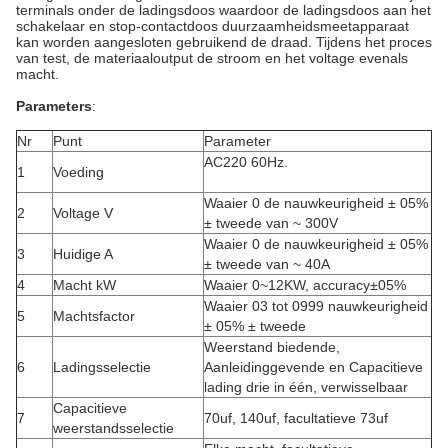
terminals onder de ladingsdoos waardoor de ladingsdoos aan het
schakelaar en stop-contactdoos duurzaamheidsmeetapparaat
kan worden aangesloten gebruikend de draad. Tijdens het proces
van test, de materiaaloutput de stroom en het voltage evenals
macht.
Parameters
:
Nr
Punt
Parameter
AC220 60Hz.
1
Voeding
Waaier 0 de nauwkeurigheid ± 05%
2
Voltage V
± tweede van ~ 300V
Waaier 0 de nauwkeurigheid ± 05%
3
Huidige A
± tweede van ~ 40A
4
Macht kW
Waaier 0~12KW, accuracy±05%
Waaier 03 tot 0999 nauwkeurigheid
5
Machtsfactor
± 05% ± tweede
Weerstand biedende,
6
Ladingsselectie
Aanleidinggevende en Capacitieve
lading drie in één, verwisselbaar
Capacitieve
7
70uf, 140uf, facultatieve 73uf
weerstandsselectie