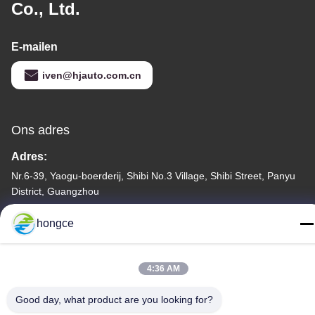
Co., Ltd.
E-mailen
iven@hjauto.com.cn
Ons adres
Adres:
Nr.6-39, Yaogu-boerderij, Shibi No.3 Village, Shibi Street, Panyu
District, Guangzhou
Tel.:
hongce
86-18998460309
4:36 AM
Good day, what product are you looking for?