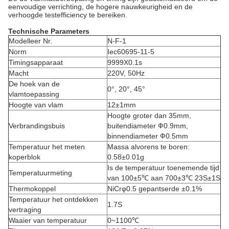
eenvoudige verrichting, de hogere nauwkeurigheid en de
verhoogde testefficiency te bereiken.
Technische Parameters
Modelleer Nr.
N-F-1
Norm
Iec60695-11-5
Timingsapparaat
9999X0.1s
Macht
220V, 50Hz
De hoek van de
0°, 20°, 45°
vlamtoepassing
Hoogte van vlam
12±1mm
Hoogte groter dan 35mm,
Verbrandingsbuis
buitendiameter Ф0.9mm,
binnendiameter Ф0.5mm
Temperatuur het meten
Massa alvorens te boren:
koperblok
0.58±0.01g
Is de temperatuur toenemende tijd
Temperatuurmeting
van 100±5℃ aan 700±3℃ 23S±1S
Thermokoppel
NiCrφ0.5 gepantserde ±0.1%
Temperatuur het ontdekken
1.7S
vertraging
Waaier van temperatuur
0~1100℃