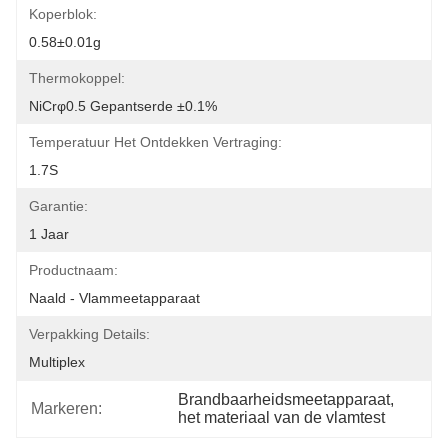
Koperblok:
0.58±0.01g
Thermokoppel:
NiCrφ0.5 Gepantserde ±0.1%
Temperatuur Het Ontdekken Vertraging:
1.7S
Garantie:
1 Jaar
Productnaam:
Naald - Vlammeetapparaat
Verpakking Details:
Multiplex
Brandbaarheidsmeetapparaat
, 
Markeren:
het materiaal van de vlamtest