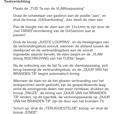
Testverrichting
Plaats de „TIJD Ta van de VLAMtoepassing“.
Draai de schakelaar van gasbron aan de positie "aan", en
druk de knoop „GASverbinding“, dan steek de vlam aan.
Pas de hoogte van de vlam aan om 12±1mm te zijn door de
„het TARIEFverordening van de GASstroom aan te
passen“.
Druk de knoop „JUISTE LOOPPAS“, en de bewegingen van
de verbrandingsbuis vooruit, wanneer de afstand tussen de
steekproef en de verbrandingsbuis aan de vooraf
ingestelde waarde bereikt, de vlam begint en de „VLAM
timing INSCHRIJVING van het TIJDta“ begin.
Na de voltooiing van de tijd Ta van de vlamtoepassing, zich
terug beweegt de verbrandingsbuis, en de „DUUR VAN het
BRANDEN TB“ begint automatisch timing.
Wanneer de vlam en de het gloeien verbranding van het
testspecimen wordt gedoofd, zijn de gespecificeerde laag
en/of de omringende delen niet meer zichtbaar, drukken de
knoop „PAUZE“, de timing van „DUUR VAN het BRANDEN
TB“ einden, op dit ogenblik, de vertoningswaarde op „DUUR
VAN het BRANDEN TB“ zijn de duur van het branden Tb.
Schort op: druk de „TERUGGESTELDE“ knoop, en druk de
knoop „EINDE“.