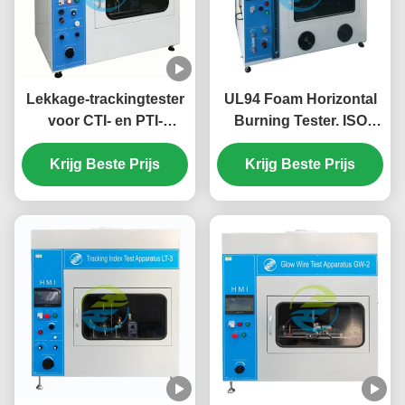
Lekkage-trackingtester
UL94 Foam Horizontal
voor CTI- en PTI-
Burning Tester. ISO
evaluatie | IEC 60112
9772
Ontvlambaarheidstestapparatuur
Krijg Beste Prijs
Ontvlambaarheidstestappa
Krijg Beste Prijs
voor isolatiematerialen
voor conformiteit met
de veiligheid van
cellulaire kunststoffen.