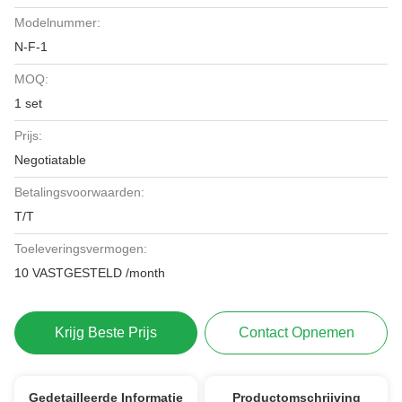
Modelnummer:
N-F-1
MOQ:
1 set
Prijs:
Negotiatable
Betalingsvoorwaarden:
T/T
Toeleveringsvermogen:
10 VASTGESTELD /month
Krijg Beste Prijs
Contact Opnemen
Gedetailleerde Informatie
Productomschrijving