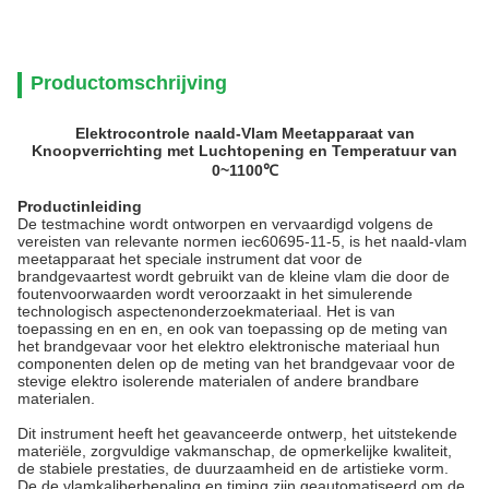
Productomschrijving
Elektrocontrole naald-Vlam Meetapparaat van
Knoopverrichting met Luchtopening en Temperatuur van
0~1100℃
Productinleiding
De testmachine wordt ontworpen en vervaardigd volgens de
vereisten van relevante normen iec60695-11-5, is het naald-vlam
meetapparaat het speciale instrument dat voor de
brandgevaartest wordt gebruikt van de kleine vlam die door de
foutenvoorwaarden wordt veroorzaakt in het simulerende
technologisch aspectenonderzoekmateriaal. Het is van
toepassing en en en, en ook van toepassing op de meting van
het brandgevaar voor het elektro elektronische materiaal hun
componenten delen op de meting van het brandgevaar voor de
stevige elektro isolerende materialen of andere brandbare
materialen.
Dit instrument heeft het geavanceerde ontwerp, het uitstekende
materiële, zorgvuldige vakmanschap, de opmerkelijke kwaliteit,
de stabiele prestaties, de duurzaamheid en de artistieke vorm.
De de vlamkaliberbepaling en timing zijn geautomatiseerd om de