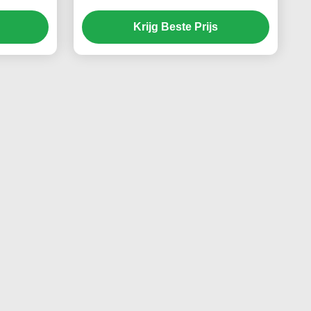
2mA/20mA
Frequentienauwkeurigheid 0.01Hz
Krijg Beste Prijs