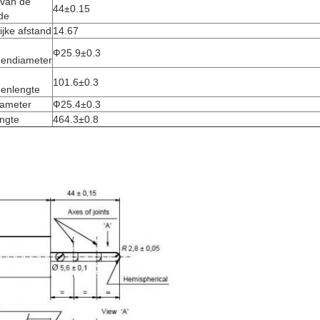
 van de
44±0.15
de
jke afstand
14.67
n
Ф25.9±0.3
gendiameter
n
101.6±0.3
genlengte
iameter
Ф25.4±0.3
ngte
464.3±0.8