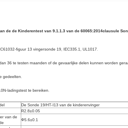
an de de Kinderentest van 9.1.1.3 van de 60065:2014clausule So
EC61032-figuur 13 vingersonde 19, IEC335.1, UL1017.
n dan 36 te testen maanden of de gevaarlijke delen kunnen worden gera
e gedeelten.
N-ladingstest te bereiken.
el
De Sonde 19/HT-I13 van de kinderenvinger
R2.8±0.05
er van de
Ф5.6±0.1
de