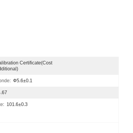
libration Certificate(cost 
ditional)
onde:
Ф5.6±0.1
.67
e:
101.6±0.3