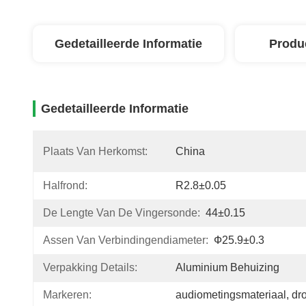
Gedetailleerde Informatie
Produ
Gedetailleerde Informatie
Plaats Van Herkomst:
China
Halfrond:
R2.8±0.05
De Lengte Van De Vingersonde:
44±0.15
Assen Van Verbindingendiameter:
Ф25.9±0.3
Verpakking Details:
Aluminium Behuizing
Markeren:
audiometingsmateriaal
, 
dr