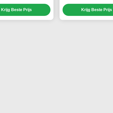
weerstaat Sterkte
de Outputstroom 0.03~
Krijg Beste Prijs
Krijg Beste Prijs