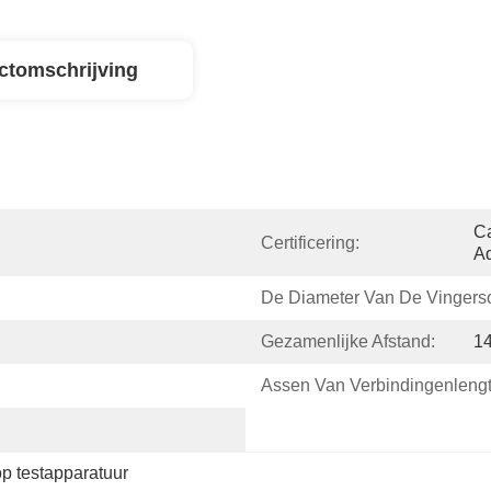
ctomschrijving
Ca
Certificering:
Ad
De Diameter Van De Vingers
Gezamenlijke Afstand:
14
Assen Van Verbindingenlengt
op testapparatuur