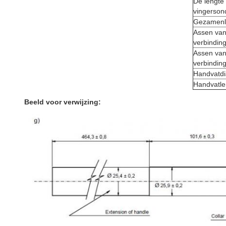
De lengte
vingerson
Gezamenli
Assen va
verbindin
Assen va
verbindin
Handvatd
Handvatle
Beeld voor verwijzing: