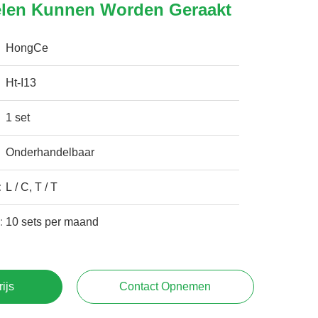
Delen Kunnen Worden Geraakt
HongCe
Ht-I13
1 set
Onderhandelbaar
:
L / C, T / T
:
10 sets per maand
rijs
Contact Opnemen