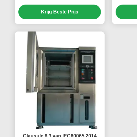
Isolatieweerstand van 100kΩ-5TΩ
Krijg Beste Prijs
Clausule 8,3 van IEC60065 2014