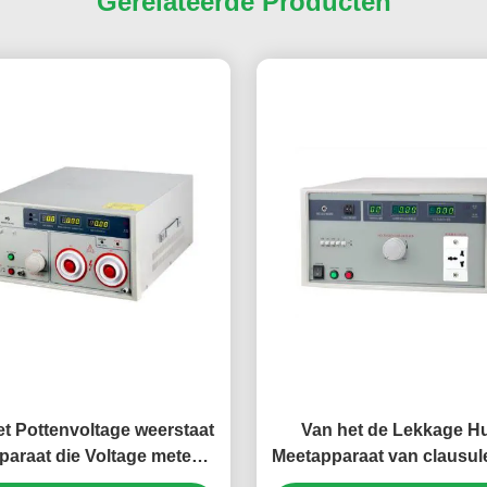
Gerelateerde Producten
het Pottenvoltage weerstaat
Van het de Lekkage H
paraat die Voltage meten
Meetapparaat van clausule
weerstaat Sterkte
de Outputstroom 0.03~