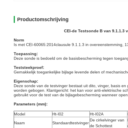
Productomschrijving
CEI-de Testsonde B van 9.1.1.3 
Norm
Is met CEI-60065:2014clausule 9.1.1.3 in overeenstemming, 13
Toepassing:
Deze sonde is bedoeld om de basisbescherming tegen toegang to
Teststeekproef:
Gemakkelijk toegankelijke bijlage levende delen of mechanisch
Eigenschap:
Deze sonde van de testvinger bestaat uit dito, vinger, basis 
worden gebogen. Klantgericht: het kan voor anti-elektrische 
gebruikt voor de test van de bijlagebescherming wanneer ope
Parameters (mm):
Model
Ht-I02
Ht-I02A
De cirkelvinger van
Naam
Standaardtestvinger
de Schottest