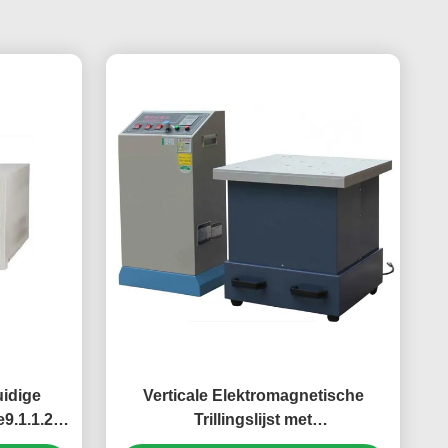
uidige
Verticale Elektromagnetische
9.1.1.2 B
Trillingslijst met
2mA/20mA
Frequentienauwkeurigheid 0.01Hz