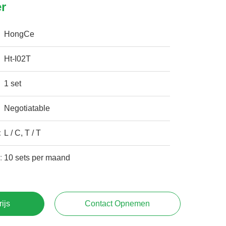
r
HongCe
Ht-I02T
1 set
Negotiatable
:
L / C, T / T
:
10 sets per maand
rijs
Contact Opnemen