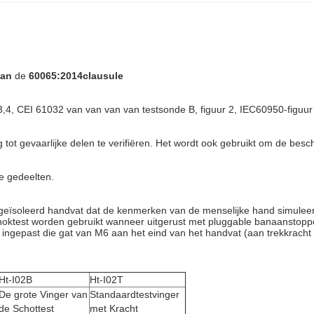
van
de
60065:2014clausule
,4, CEI 61032 van van van van testsonde B, figuur 2, IEC60950-figuu
t gevaarlijke delen te verifiëren. Het wordt ook gebruikt om de besch
e gedeelten.
en geïsoleerd handvat dat de kenmerken van de menselijke hand simulee
schoktest worden gebruikt wanneer uitgerust met pluggable banaanstop
n ingepast die gat van M6 aan het eind van het handvat (aan trekkra
Ht-I02B
Ht-I02T
De grote Vinger van
Standaardtestvinger
de Schottest
met Kracht