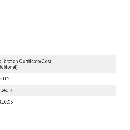
libration Certificate(cost 
ditional)
0±0.2
80±0.2
4±0.05