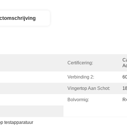
ctomschrijving
Ca
Certificering:
Ad
Verbinding 2:
6
Vingertop Aan Schot:
1
Bolvormig:
R
op testapparatuur