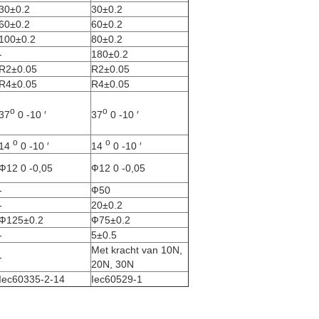
30±0.2
30±0.2
60±0.2
60±0.2
100±0.2
80±0.2
-
180±0.2
R2±0.05
R2±0.05
R4±0.05
R4±0.05
o
o
37
0 -10 ′
37
0 -10 ′
o
o
14
0 -10 ′
14
0 -10 ′
Ф12 0 -0,05
Ф12 0 -0,05
-
Ф50
-
20±0.2
Ф125±0.2
Ф75±0.2
-
5±0.5
Met kracht van 10N,
-
20N, 30N
Iec60335-2-14
Iec60529-1