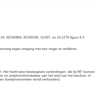
r 2A, IEC60884, IEC60335, UL507, en UL1278 figuur 8.4.
erming tegen toegang met een vinger te verifiëren.
rt. Het heeft twee beweegbare verbindingen, die bij 90° kunnen
pen en amphenolschakelaar aan het eind van het handvat, of
cht en duwdynamometer wordt verbonden).