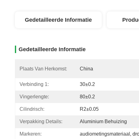
Gedetailleerde Informatie
Produ
Gedetailleerde Informatie
Plaats Van Herkomst:
China
Verbinding 1:
30±0.2
Vingerlengte:
80±0.2
Cilindrisch:
R2±0.05
Verpakking Details:
Aluminium Behuizing
Markeren:
audiometingsmateriaal
, 
dr