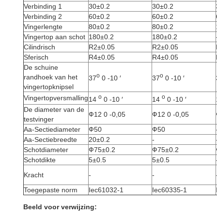
Verbinding 1
30±0.2
30±0.2
Verbinding 2
60±0.2
60±0.2
Vingerlengte
80±0.2
80±0.2
Vingertop aan schot
180±0.2
180±0.2
Cilindrisch
R2±0.05
R2±0.05
Sferisch
R4±0.05
R4±0.05
De schuine
o
o
randhoek van het
37
0 -10 ′
37
0 -10 ′
vingertopknipsel
o
o
Vingertopversmalling
14
0 -10 ′
14
0 -10 ′
De diameter van de
Ф12 0 -0,05
Ф12 0 -0,05
testvinger
Aa-Sectiediameter
Ф50
Ф50
Aa-Sectiebreedte
20±0.2
-
Schotdiameter
Ф75±0.2
Ф75±0.2
Schotdikte
5±0.5
5±0.5
Kracht
-
-
Toegepaste norm
Iec61032-1
Iec60335-1
Beeld voor verwijzing: