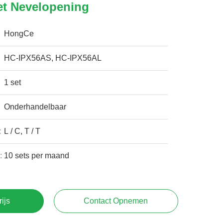
et Nevelopening
HongCe
HC-IPX56AS, HC-IPX56AL
1 set
Onderhandelbaar
:
L / C, T / T
:
10 sets per maand
rijs
Contact Opnemen