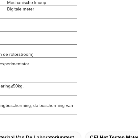
Mechanische knoop
Digitale meter
 de rotorstroom)
 experimentator
aring≤50kg.
tingbescherming, de bescherming van
teriaal Van De Laboratoriumtest
CEI-Het Testen Mater