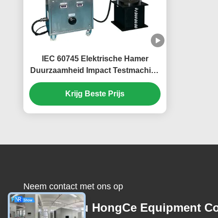
IEC 60745 Elektrische Hamer
Duurzaamheid Impact Testmachine
voor Handgereedschap tot 2,5kW |
PLC Touchscreen Impact Test
Krijg Beste Prijs
Systeem
Neem contact met ons op
Guangzhou HongCe Equipment Co