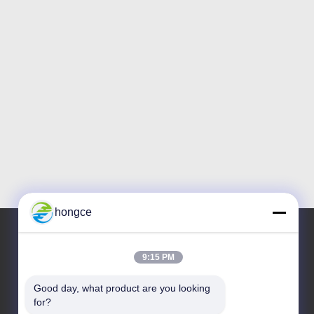
hongce
9:15 PM
Ons adres
Good day, what product are you looking 
Adres:
for?