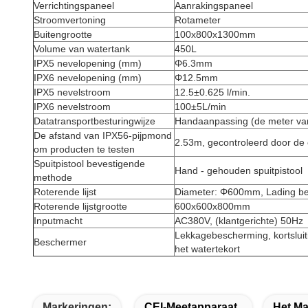
Verrichtingspaneel
Aanrakingspaneel
Stroomvertoning
Rotameter
Buitengrootte
100x800x1300mm
Volume van watertank
450L
IPX5 nevelopening (mm)
Φ6.3mm
IPX6 nevelopening (mm)
Φ12.5mm
IPX5 nevelstroom
12.5±0.625 l/min.
IPX6 nevelstroom
100±5L/min
Datatransportbesturingwijze
Handaanpassing (de meter van
De afstand van IPX56-pijpmond
2.53m, gecontroleerd door de
om producten te testen
Spuitpistool bevestigende
Hand - gehouden spuitpistool
methode
Roterende lijst
Diameter: Φ600mm, Lading be
Roterende lijstgrootte
600x600x800mm
Inputmacht
AC380V, (klantgerichte) 50Hz
Lekkagebescherming, kortslui
Beschermer
het watertekort
Markeringen:
CEI-Meetapparaat
Het Ma