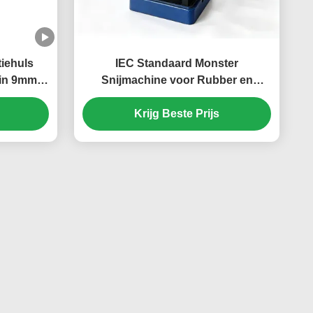
tiehuls
IEC Standaard Monster
Min 9mm
Snijmachine voor Rubber en
Kabelisolatiemateriaal Testmonster
Voorbereiding met Aangepaste
Krijg Beste Prijs
Dumbbell Matrijzen