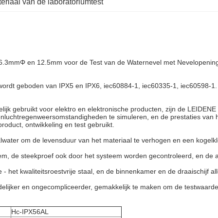
eriaal van de laboratoriumtest
Φ6.3mmΦ en 12.5mm voor de Test van de Waternevel met Nevelopenin
wordt geboden van IPX5 en IPX6, iec60884-1, iec60335-1, iec60598-1.
elijk gebruikt voor elektro en elektronische producten, zijn de LEIDEN
enluchtregenweersomstandigheden te simuleren, en de prestaties van he
duct, ontwikkeling en test gebruikt.
aalwater om de levensduur van het materiaal te verhogen en een kogelkl
em, de steekproef ook door het systeem worden gecontroleerd, en de 
 het kwaliteitsroestvrije staal, en de binnenkamer en de draaischijf 
delijker en ongecompliceerder, gemakkelijk te maken om de testwaard
Hc-IPX56AL