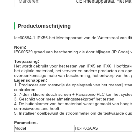
Markeren:
CEI-meetapparaat
, 
Het Mat
Productomschrijving
Iec60884-1 IPX56-het Meetapparaat van de Waterstraal van 
Norm:
IEC60529 graad van bescherming die door bijlagen (IP Code) 
Toepassing:
Het wordt gebruikt voor het testen van IPX5 en IPX6. Hoofdzak
het digitale materiaal, het vervoer en andere producten om op
overeenkomstige mate van bescherming, het ontwerp van het pro
Eigenschappen:
1. Produceer een roestvrije de opslagtank van het roestvrij st
controleren.
2. 7-duim kleurentouch screen + Panasonic-PLC kan het syste
3. Geschikt voor meer afmetingssteekproef het testen.
4. De buitenkamer van het materiaal wordt gemaakt van hoogte -
corrosieweerstand heeft.
5. Installeer doelbewust de stroommeter om de testwaarde dui
Parameters:
Model
Hc-IPX56AS