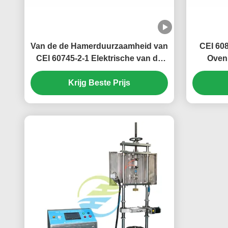
Van de de Hamerduurzaamheid van
CEI 608
CEI 60745-2-1 Elektrische van de
Oven
Testapparaten van de het Staalbal
Lucht
Krijg Beste Prijs
Diameter 38mm