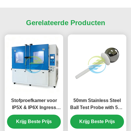
Gerelateerde Producten
Stofproefkamer voor
50mm Stainless Steel
IP5X & IP6X Ingress
Ball Test Probe with 50N
Protection Testing.
Force for Precision IEC
Krijg Beste Prijs
61032 IP Testing
Krijg Beste Prijs
Equipment HT-I01