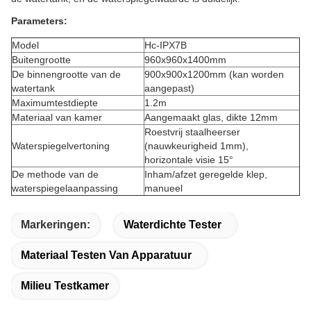
Parameters:
Model
Hc-IPX7B
Buitengrootte
960x960x1400mm
De binnengrootte van de
900x900x1200mm (kan worden
watertank
aangepast)
Maximumtestdiepte
1.2m
Materiaal van kamer
Aangemaakt glas, dikte 12mm
Roestvrij staalheerser
Waterspiegelvertoning
(nauwkeurigheid 1mm),
horizontale visie 15°
De methode van de
Inham/afzet geregelde klep,
waterspiegelaanpassing
manueel
Markeringen:
Waterdichte Tester
Materiaal Testen Van Apparatuur
Milieu Testkamer