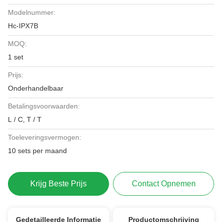
Modelnummer:
Hc-IPX7B
MOQ:
1 set
Prijs:
Onderhandelbaar
Betalingsvoorwaarden:
L / C, T / T
Toeleveringsvermogen:
10 sets per maand
Krijg Beste Prijs
Contact Opnemen
Gedetailleerde Informatie
Productomschrijving