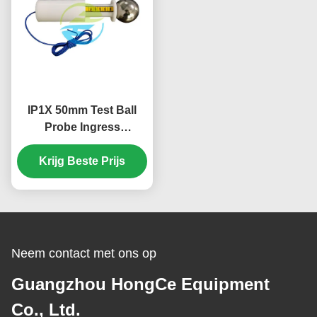
IP1X 50mm Test Ball
Probe Ingress
Protection Test
Equipment HT-I01T
Krijg Beste Prijs
Ingress Protection
Tester IEC 60529 & GB
4208 Standard
Certificering
Neem contact met ons op
Guangzhou HongCe Equipment
Co., Ltd.