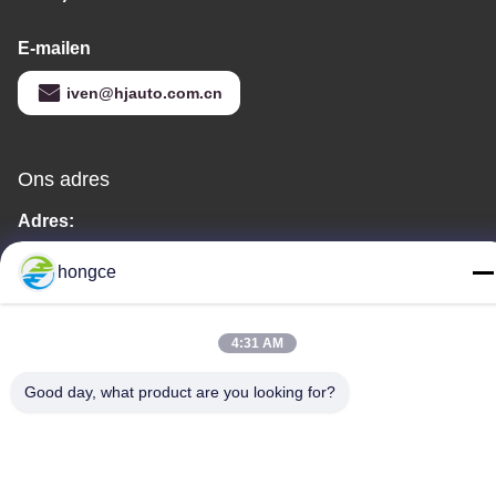
E-mailen
iven@hjauto.com.cn
Ons adres
Adres:
Nr.6-39, Yaogu-boerderij, Shibi No.3 Village, Shibi Street, Panyu
hongce
District, Guangzhou
Tel.:
4:31 AM
86-18998460309
Good day, what product are you looking for?
Privacybeleid
|
Sitemap