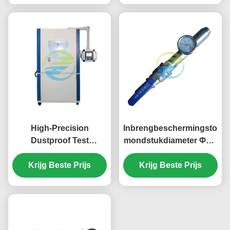
Model
High-Precision
Inbrengbeschermingstoets
Dustproof Test
mondstukdiameter Φ6,3
Chamber with
mm/Φ12,5 mm IEC60529
Programmable Control
Krijg Beste Prijs
Krijg Beste Prijs
System for IP5X & IP6X
Protection