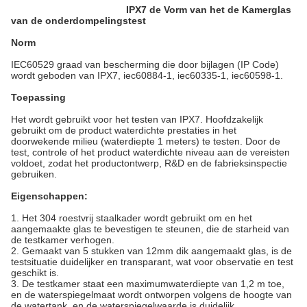
IPX7 de Vorm van het de Kamerglas
van de onderdompelingstest
Norm
IEC60529 graad van bescherming die door bijlagen (IP Code)
wordt geboden van IPX7, iec60884-1, iec60335-1, iec60598-1.
Toepassing
Het wordt gebruikt voor het testen van IPX7. Hoofdzakelijk
gebruikt om de product waterdichte prestaties in het
doorwekende milieu (waterdiepte 1 meters) te testen. Door de
test, controle of het product waterdichte niveau aan de vereisten
voldoet, zodat het productontwerp, R&D en de fabrieksinspectie
gebruiken.
Eigenschappen:
1. Het 304 roestvrij staalkader wordt gebruikt om en het
aangemaakte glas te bevestigen te steunen, die de starheid van
de testkamer verhogen.
2. Gemaakt van 5 stukken van 12mm dik aangemaakt glas, is de
testsituatie duidelijker en transparant, wat voor observatie en test
geschikt is.
3. De testkamer staat een maximumwaterdiepte van 1,2 m toe,
en de waterspiegelmaat wordt ontworpen volgens de hoogte van
de watertank, en de waterspiegelwaarde is duidelijk.