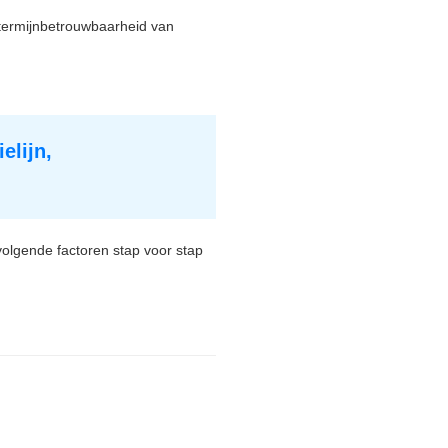
etermijnbetrouwbaarheid van
elijn,
 volgende factoren stap voor stap