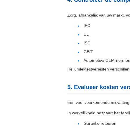
Zorg, afhankelijk van uw markt, v
IEC
UL
ISO
GB/T
Automotive OEM-norme
Heliumlektestvereisten verschille
5. Evalueer kosten ve
Een veel voorkomende misvatting i
In werkelijkheid bespaart het fab
Garantie retouren