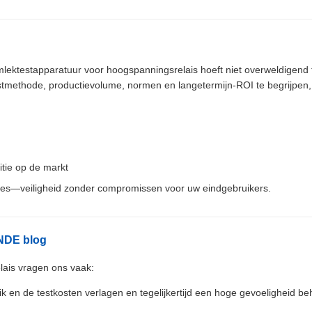
mlektestapparatuur voor hoogspanningsrelais hoeft niet overweldigend t
estmethode, productievolume, normen en langetermijn-ROI te begrijpen
itie op de markt
lles—veiligheid zonder compromissen voor uw eindgebruikers.
NDE blog
ais vragen ons vaak:
k en de testkosten verlagen en tegelijkertijd een hoge gevoeligheid b