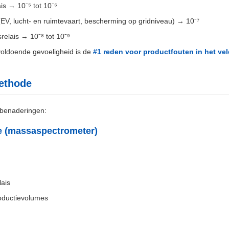
is → 10⁻⁵ tot 10⁻⁶
(EV, lucht- en ruimtevaart, bescherming op gridniveau) → 10⁻⁷
relais → 10⁻⁸ tot 10⁻⁹
voldoende gevoeligheid is de
#1 reden voor productfouten in het vel
methode
stbenaderingen:
 (massaspectrometer)
lais
roductievolumes