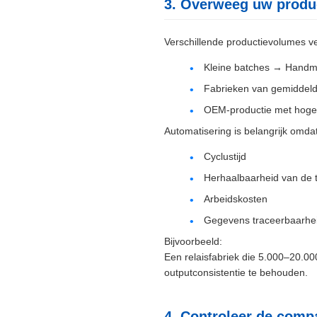
3. Overweeg uw produ
Verschillende productievolumes ve
Kleine batches → Handma
Fabrieken van gemiddeld
OEM-productie met hoge v
Automatisering is belangrijk omdat
Cyclustijd
Herhaalbaarheid van de t
Arbeidskosten
Gegevens traceerbaarhe
Bijvoorbeeld:
Een relaisfabriek die 5.000–20.00
outputconsistentie te behouden.
4. Controleer de compa