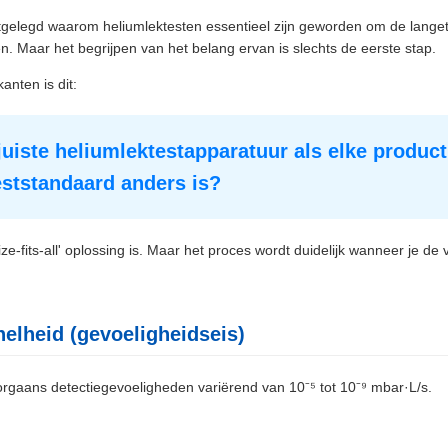
uitgelegd waarom heliumlektesten essentieel zijn geworden om de lang
. Maar het begrijpen van het belang ervan is slechts de eerste stap.
anten is dit:
juiste heliumlektestapparatuur als elke producti
teststandaard anders is?
ze-fits-all' oplossing is. Maar het proces wordt duidelijk wanneer je de
nelheid (gevoeligheidseis)
rgaans detectiegevoeligheden variërend van 10⁻⁵ tot 10⁻⁹ mbar·L/s.