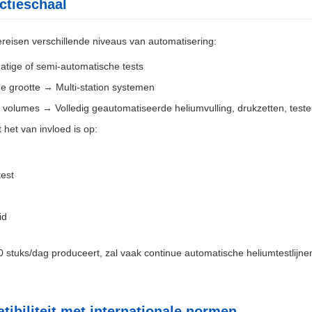
ctieschaal
reisen verschillende niveaus van automatisering:
tige of semi-automatische tests
e grootte → Multi-station systemen
olumes → Volledig geautomatiseerde heliumvulling, drukzetten, testen
 het van invloed is op:
est
id
0 stuks/dag produceert, zal vaak continue automatische heliumtestlijn
tibiliteit met internationale normen