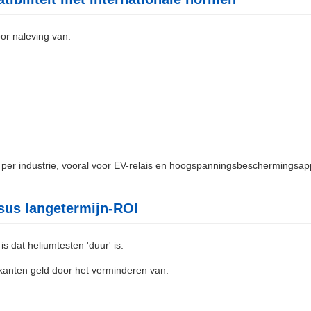
oor naleving van:
n
n per industrie, vooral voor EV-relais en hoogspanningsbeschermingsap
rsus langetermijn-ROI
s dat heliumtesten 'duur' is.
rikanten geld door het verminderen van: