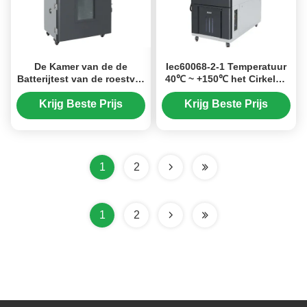
De Kamer van de de
Iec60068-2-1 Temperatuur
Batterijtest van de roestvrij
40℃ ~ +150℃ het Cirkelen
staal Lage Druk met
de Vochtigheidswaaier 20%
Digitale Vertonings
~ 98%RH van de Testkamer
Krijg Beste Prijs
Krijg Beste Prijs
Controleerbare Druk
1
2
1
2