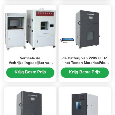
Verticale de
de Batterij van 220V 60HZ
Verbrijzelingsspijker van
het Testen Materiaal/de
de Uitdrijvingsbatterij De
Testkamer van het
Computercontrole van het
Thermische Schok
Krijg Beste Prijs
Krijg Beste Prijs
Penetratietestsmateriaal
Thermische Misbruik met
1~20KN
PID Micro-
Computercontrole