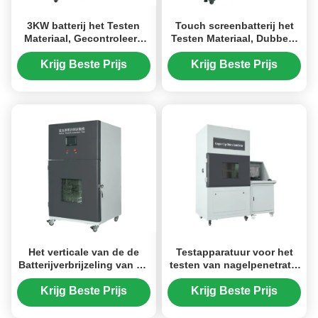
3KW batterij het Testen
Touch screenbatterij het
Materiaal, Gecontroleerd
Testen Materiaal, Dubbel -
Extern de
Gelaagde Hoge Lage
Kortsluitingmeetapparaat
Temperatuurkamer
Krijg Beste Prijs
Krijg Beste Prijs
van 1000A Temperatuur
Het verticale van de de
Testapparatuur voor het
Batterijverbrijzeling van de
testen van nagelpenetratie
Drukstructuur van de de
met batterij
Spijkerpenetratie Hoge
Krijg Beste Prijs
Krijg Beste Prijs
rendement van het de
Testmateriaal