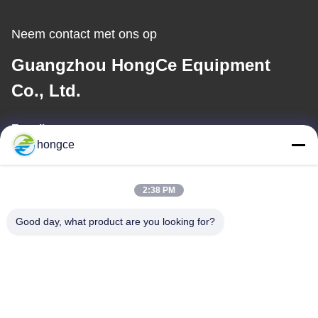
Neem contact met ons op
Guangzhou HongCe Equipment
Co., Ltd.
E-mailen
hongce
iven@hjauto.com.cn
2:38 PM
Ons adres
Good day, what product are you looking for?
Adres:
Nr.6-39, Yaogu-boerderij, Shibi No.3 Village, Shibi Street, Panyu
District, Guangzhou
Tel.: