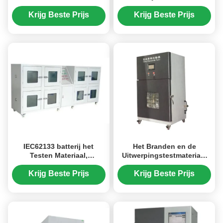
Controledubbel - Gelaagde
van de Materiaalopname
Hoge Lage
Krijg Beste Prijs
Krijg Beste Prijs
Temperatuurkamer
IEC62133 batterij het
Het Branden en de
Testen Materiaal,
Uitwerpingstestmateriaal
Explosiebestendige de
van de roestvrij
Testkamer van het 8
staalbatterij met PLC
Krijg Beste Prijs
Krijg Beste Prijs
Deurroestvrije staal
Touch screen